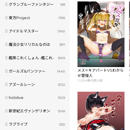
グランブルーファンタジー
1911
東方Project
1755
アイドルマスター
1740
魔法少女リリカルなのは
1517
艦隊これくしょん -艦これ-
1509
メス⚪︎キアパートVSわから
ガールズ&パンツァー
1440
せ管理人
2024年03月20日
アズールレーン
1332
hololive
1329
新世紀エヴァンゲリオン
1245
ラブライブ
1212