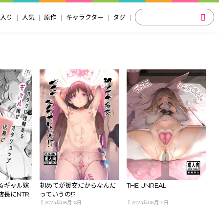
入り
人気
原作
キャラクター
タグ
るギャル嫁
初めてが援交だからなんだ
THE UNREAL
長にNTR
っていうの!?
2024年08月16日
2024年06月14日