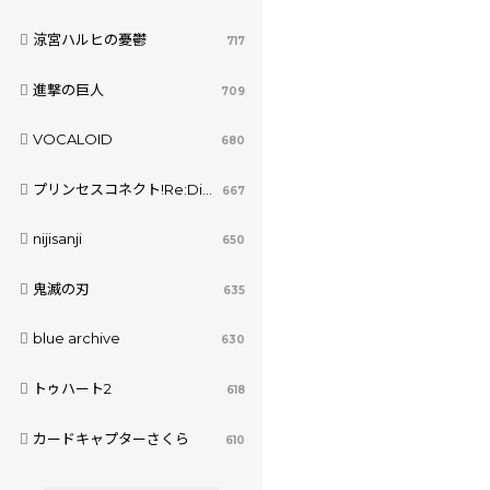
涼宮ハルヒの憂鬱
717
進撃の巨人
709
VOCALOID
680
プリンセスコネクト!Re:Dive
667
nijisanji
650
鬼滅の刃
635
blue archive
630
トゥハート2
618
カードキャプターさくら
610