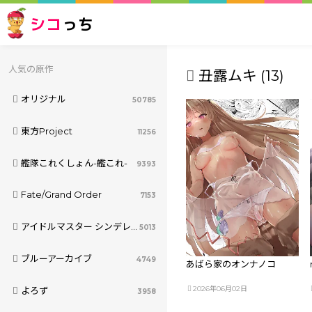
シコ
っち
人気の原作
丑露ムキ (13)
オリジナル
50785
東方Project
11256
艦隊これくしょん-艦これ-
9393
Fate/Grand Order
7153
アイドルマスター シンデレラガールズ
5013
ブルーアーカイブ
4749
あばら家のオンナノコ
2026年06月02日
よろず
3958