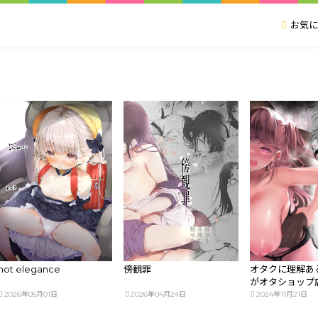
お気に
not elegance
傍観罪
オタクに理解あ
がオタショップ店
れる話
2026年05月01日
2026年04月24日
2024年11月21日