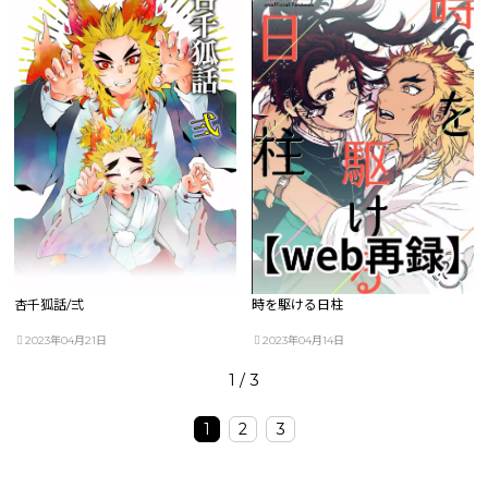
杏千狐話/弍
時を駆ける日柱
2023年04月21日
2023年04月14日
1 / 3
1
2
3