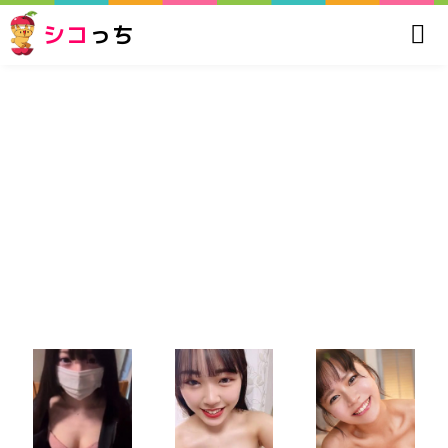
シコ
っち