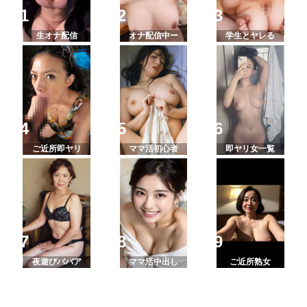
生オナ配信
オナ配信中ー
学生とヤレる
ご近所即ヤリ
ママ活初心者
即ヤリ女一覧
夜遊びババア
ママ活中出し
ご近所熟女