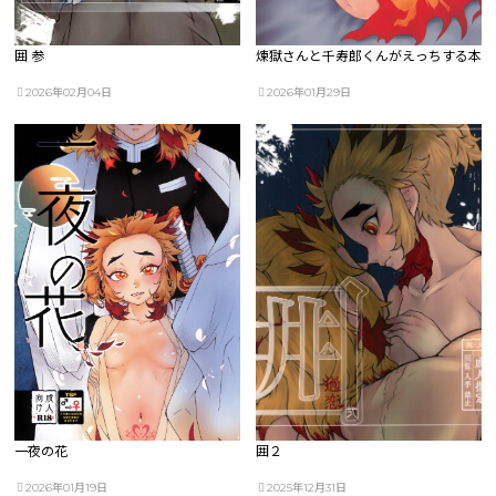
囲 参
煉獄さんと千寿郎くんがえっちする本
2026年02月04日
2026年01月29日
一夜の花
囲２
2026年01月19日
2025年12月31日