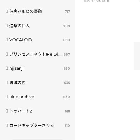
2016年08月21日
涼宮ハルヒの憂鬱
717
進撃の巨人
709
VOCALOID
680
プリンセスコネクト!Re:Dive
667
nijisanji
650
鬼滅の刃
635
blue archive
630
トゥハート2
618
カードキャプターさくら
610