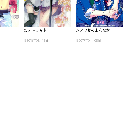
r
殿ぉ～っ★♪
シアワセのまんなか
2018年06月19日
2017年04月09日