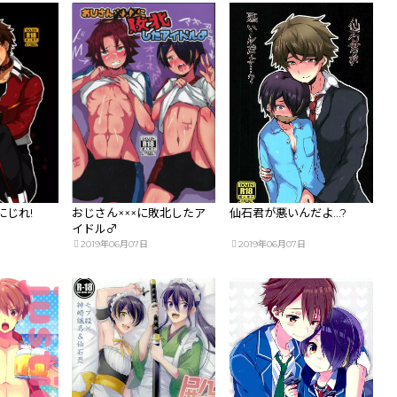
にじれ!
おじさん×××に敗北したア
仙石君が悪いんだよ…?
イドル♂
2019年06月07日
2019年06月07日