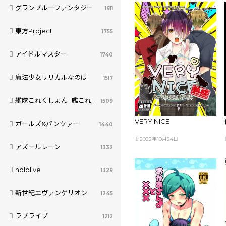
グランブルーファンタジー
1911
東方Project
1755
アイドルマスター
1740
魔法少女リリカルなのは
1517
艦隊これくしょん -艦これ-
1509
VERY NICE
ガールズ&パンツァー
1440
2022年10月24日
アズールレーン
1332
hololive
1329
新世紀エヴァンゲリオン
1245
ラブライブ
1212