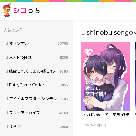
シコ
っち
人気の原作
shinobu sengok
オリジナル
50785
東方Project
11256
艦隊これくしょん-艦これ-
9393
Fate/Grand Order
7153
アイドルマスター シンデレラガールズ
5013
ブルーアーカイブ
4749
いっぱい愛して、マヨイ殿!
2025年01月16日
よろず
3958