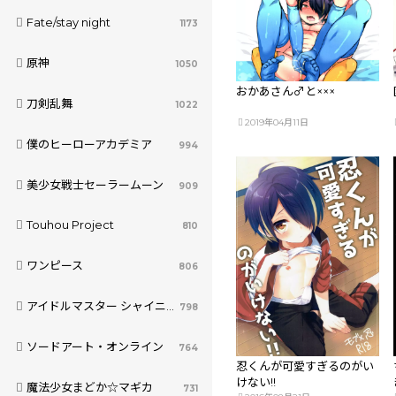
Fate/stay night
1173
原神
1050
おかあさん♂と×××
刀剣乱舞
1022
2019年04月11日
僕のヒーローアカデミア
994
美少女戦士セーラームーン
909
Touhou Project
810
ワンピース
806
アイドルマスター シャイニーカラーズ
798
ソードアート・オンライン
764
忍くんが可愛すぎるのがい
けない!!
魔法少女まどか☆マギカ
731