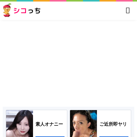
シコ
っち
素人オナニー
ご近所即ヤリ