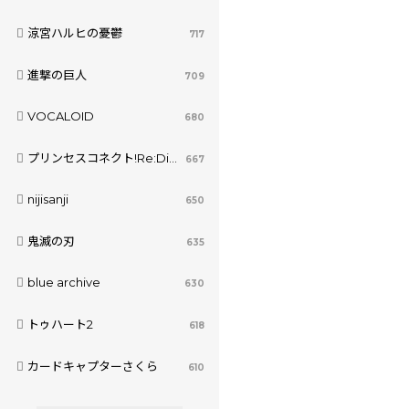
涼宮ハルヒの憂鬱
717
進撃の巨人
709
VOCALOID
680
プリンセスコネクト!Re:Dive
667
nijisanji
650
鬼滅の刃
635
blue archive
630
トゥハート2
618
カードキャプターさくら
610