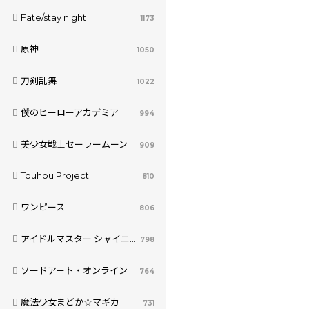
Fate/stay night
1173
原神
1050
刀剣乱舞
1022
僕のヒーローアカデミア
994
美少女戦士セーラームーン
909
Touhou Project
810
ワンピース
806
アイドルマスター シャイニーカラーズ
798
ソードアート・オンライン
764
魔法少女まどか☆マギカ
731