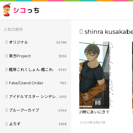
シコ
っち
人気の原作
shinra kusakabe
オリジナル
50785
東方Project
11256
艦隊これくしょん-艦これ-
9393
Fate/Grand Order
7153
アイドルマスター シンデレラガールズ
5013
ブルーアーカイブ
4749
21時にあいにきて
2024年06月27日
よろず
3958