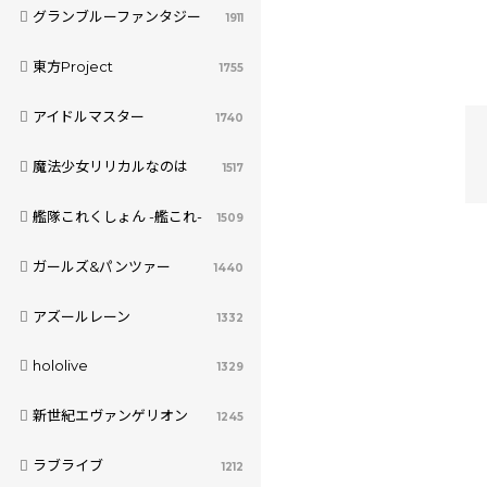
グランブルーファンタジー
1911
東方Project
1755
アイドルマスター
1740
魔法少女リリカルなのは
1517
艦隊これくしょん -艦これ-
1509
ガールズ&パンツァー
1440
アズールレーン
1332
hololive
1329
新世紀エヴァンゲリオン
1245
ラブライブ
1212