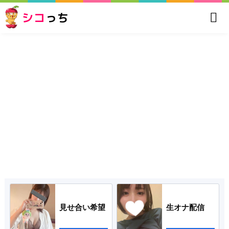
シコ
っち
見せ合い希望
生オナ配信