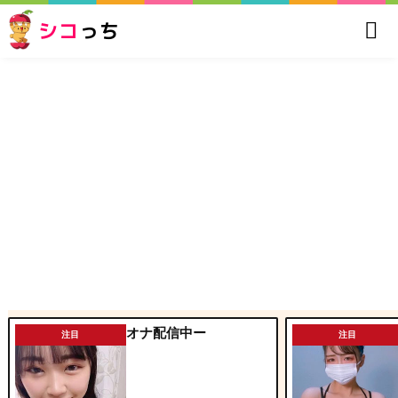
シコ
っち
オナ配信中ー
注目
注目