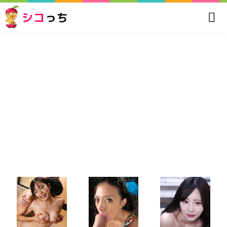
シコ
っち