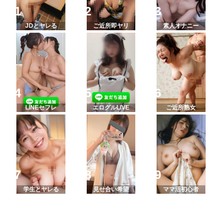
JDとヤレる
ご近所即ヤリ
素人オナニー
LINEセフレ
エログルLIVE
ご近所熟女
学生とヤレる
見せ合い希望
ママ活初心者