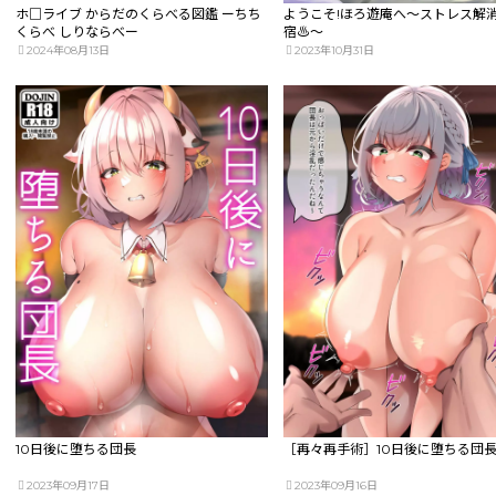
ホ□ライブ からだのくらべる図鑑 ーちち
ようこそ!ほろ遊庵へ～ストレス解
くらべ しりならべー
宿♨～
2024年08月13日
2023年10月31日
10日後に堕ちる団長
［再々再手術］10日後に堕ちる団
2023年09月17日
2023年09月16日