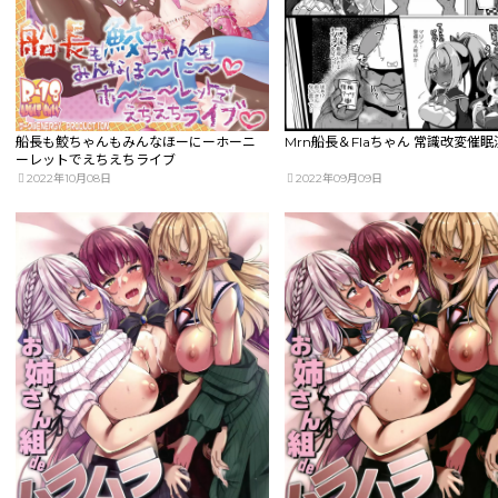
船長も鮫ちゃんもみんなほーにーホーニ
Mrn船長＆Flaちゃん 常識改変催
ーレットでえちえちライブ
2022年10月08日
2022年09月09日