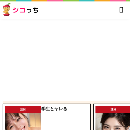
シコ
っち
学生とヤレる
注目
注目