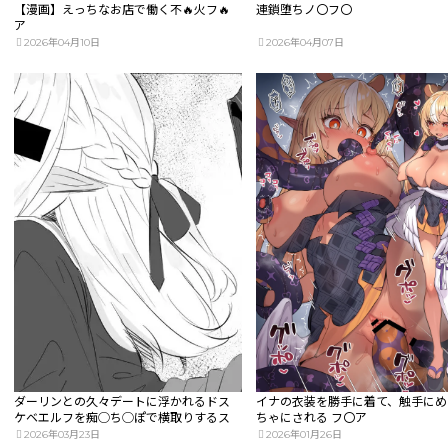
【漫画】えっちなお店で働く不🔥火フ🔥
連鎖堕ちノ〇フ〇
ア
2026年04月10日
2026年04月07日
ダーリンとの久々デートに浮かれるドス
イナの衣装を勝手に着て、触手にめ
ケベエルフを痴◯ち◯ぽで横取りするス
ちゃにされる フ〇ア
ケベ漫画
2026年03月23日
2026年01月26日