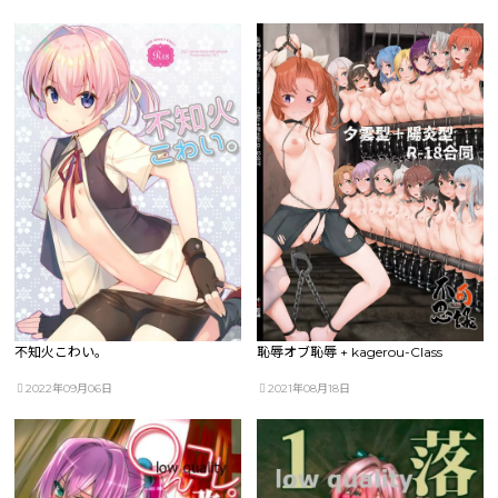
不知火こわい。
恥辱オブ恥辱 + kagerou-Class
2022年09月06日
2021年08月18日