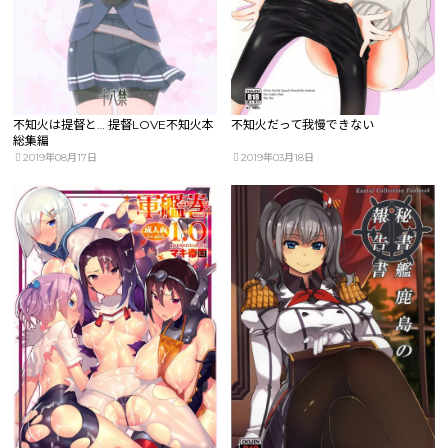
不知火は提督と… 提督LOVE不知火本
不知火だって我慢できない
総集編
2019年08月17日
2019年03月18日