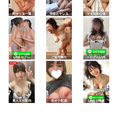
即ヤリ女一覧
学生とヤレる
ママ活初心者
LINEセフレ
ご近所熟女
エログルLIVE
素人エロ配信
生オナ配信
LINEで簡単