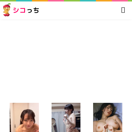
シコ
っち