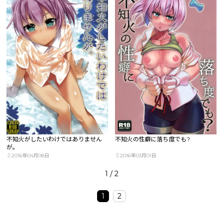
不知火がしたいわけではありません
不知火の性癖に落ち度でも?
が。
2016年04月08日
2016年03月01日
1 / 2
1
2