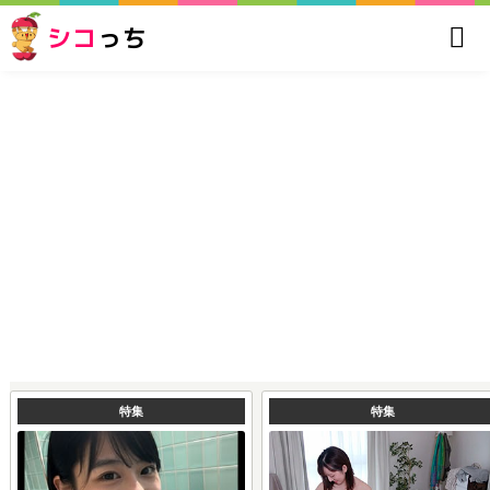
シコ
っち
特集
特集