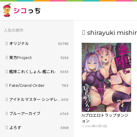
シコ
っち
人気の原作
shirayuki mishir
オリジナル
50785
東方Project
11256
艦隊これくしょん-艦これ-
9393
Fate/Grand Order
7153
アイドルマスター シンデレラガールズ
5013
ブルーアーカイブ
4749
Nプロエロトラップダンジ
ョン
2024年01月13日
よろず
3958