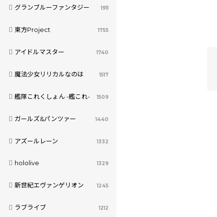
グランブルーファンタジー
1911
東方Project
1755
アイドルマスター
1740
魔法少女リリカルなのは
1517
艦隊これくしょん -艦これ-
1509
ガールズ&パンツァー
1440
アズールレーン
1332
hololive
1329
新世紀エヴァンゲリオン
1245
ラブライブ
1212