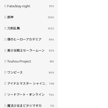
Fate/stay night
1173
原神
1050
刀剣乱舞
1022
僕のヒーローアカデミア
994
美少女戦士セーラームーン
909
Touhou Project
810
ワンピース
806
アイドルマスター シャイニーカラーズ
798
ソードアート・オンライン
764
魔法少女まどか☆マギカ
731