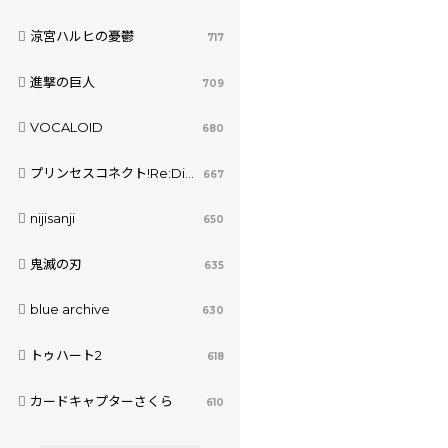
涼宮ハルヒの憂鬱
717
進撃の巨人
709
VOCALOID
680
プリンセスコネクト!Re:Dive
667
nijisanji
650
鬼滅の刃
635
blue archive
630
トゥハート2
618
カードキャプターさくら
610