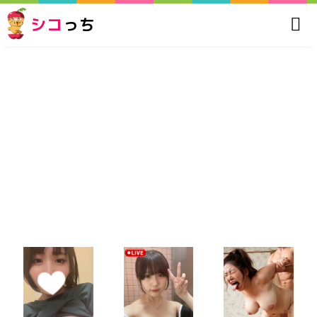
シコ
っち