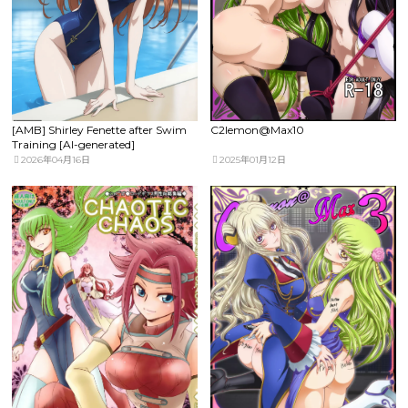
[AMB] Shirley Fenette after Swim
C2lemon@Max10
Training [AI-generated]
2026年04月16日
2025年01月12日