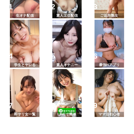
生オナ配信
素人エロ配信
ご近所熟女
学生とヤレる
素人オナニー
最強Hアプリ
即ヤリ女一覧
LINEで簡単
ママ活初心者