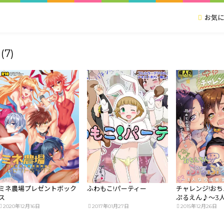
お気に
(7)
ミネ農場プレゼントボック
ふわもこ!パーティー
チャレンジ!お
ス
ぷるえん♪～3
るも～ん～
2020年12月16日
2017年01月27日
2015年12月26日