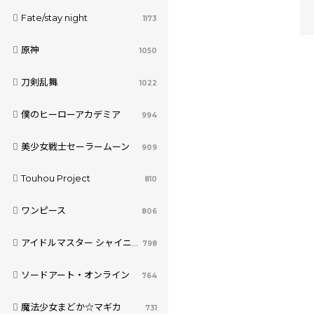
Fate/stay night
1173
原神
1050
刀剣乱舞
1022
僕のヒーローアカデミア
994
美少女戦士セーラームーン
909
Touhou Project
810
ワンピース
806
アイドルマスター シャイニーカラーズ
798
ソードアート・オンライン
764
魔法少女まどか☆マギカ
731