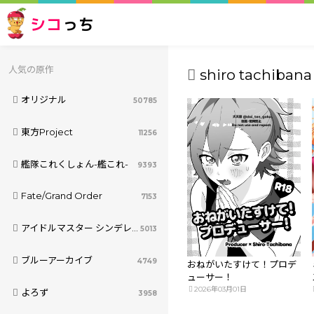
シコ
っち
人気の原作
shiro tachibana 
オリジナル
50785
東方Project
11256
艦隊これくしょん-艦これ-
9393
Fate/Grand Order
7153
アイドルマスター シンデレラガールズ
5013
ブルーアーカイブ
4749
おねがいたすけて！プロデ
ューサー！
2026年03月01日
よろず
3958