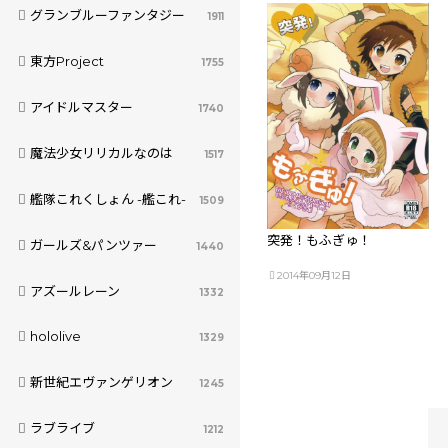
グランブルーファンタジー
1911
東方Project
1755
アイドルマスター
1740
魔法少女リリカルなのは
1517
艦隊これくしょん -艦これ-
1509
突発！もふぎゅ！
ガールズ&パンツァー
1440
2014年09月12日
アズールレーン
1332
hololive
1329
新世紀エヴァンゲリオン
1245
ラブライブ
1212