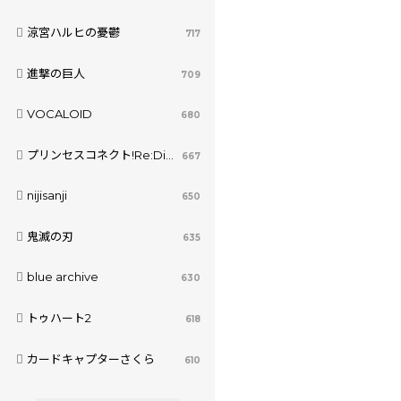
涼宮ハルヒの憂鬱
717
進撃の巨人
709
VOCALOID
680
プリンセスコネクト!Re:Dive
667
nijisanji
650
鬼滅の刃
635
blue archive
630
トゥハート2
618
カードキャプターさくら
610