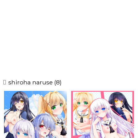
shiroha naruse (8)