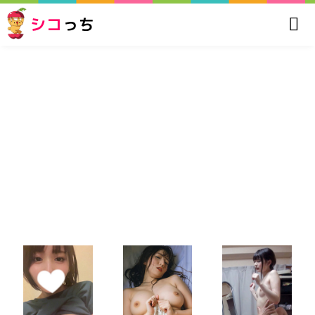
シコ
っち