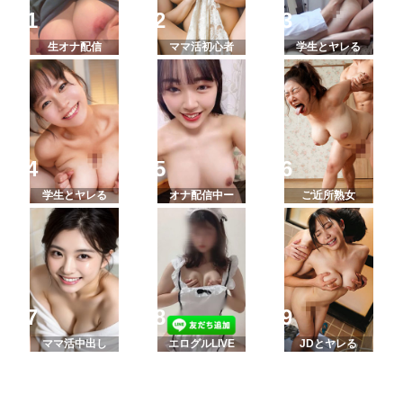
生オナ配信
ママ活初心者
学生とヤレる
学生とヤレる
オナ配信中ー
ご近所熟女
ママ活中出し
エログルLIVE
JDとヤレる