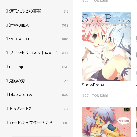
2014年06月28日
涼宮ハルヒの憂鬱
717
進撃の巨人
709
VOCALOID
680
プリンセスコネクト!Re:Dive
667
nijisanji
650
鬼滅の刃
635
SnowPrank
blue archive
630
2014年06月28日
トゥハート2
618
カードキャプターさくら
610