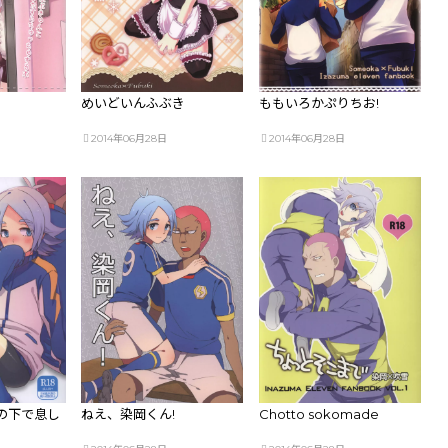
めいどいんふぶき
ももいろかぷりちお!
2014年06月28日
2014年06月28日
の下で息し
ねえ、染岡くん!
Chotto sokomade