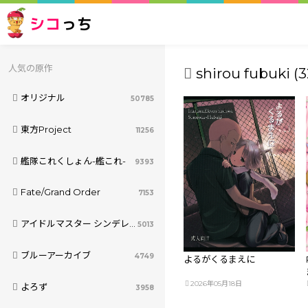
シコ
っち
人気の原作
shirou fubuki (3
オリジナル
50785
東方Project
11256
艦隊これくしょん-艦これ-
9393
Fate/Grand Order
7153
アイドルマスター シンデレラガールズ
5013
ブルーアーカイブ
4749
よるがくるまえに
2026年05月18日
よろず
3958