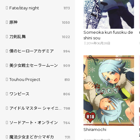
Fate/stay night
1173
原神
1050
Someoka kun fusoku de
刀剣乱舞
1022
shini sou
2014年06月28日
僕のヒーローアカデミア
994
美少女戦士セーラームーン
909
Touhou Project
810
ワンピース
806
アイドルマスター シャイニーカラーズ
798
ソードアート・オンライン
764
Shiramochi
魔法少女まどか☆マギカ
731