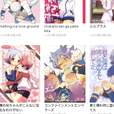
melting ice love ground
Ookami san ga yatte
ふぶプラス
kita
2014年06月28日
2014年06月28日
2014年06月28日
俺の兄ちゃんがこんなに淫
コンファインメントエンペ
君と僕わ同じ空
乱なわけがない
ラーズ
てた