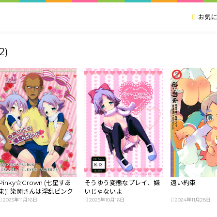
お気に
2)
Pinky☆Crown (七星すあ
そうゆう変態なプレイ、嫌
遠い約束
ま)] 染岡さんは淫乱ピンク
いじゃないよ
(イナズマイレブン)
2025年11月16日
2025年10月16日
2024年11月28日