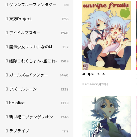
グランブルーファンタジー
1911
東方Project
1755
アイドルマスター
1740
魔法少女リリカルなのは
1517
艦隊これくしょん -艦これ-
1509
unripe fruits
ガールズ&パンツァー
1440
2014年06月28日
アズールレーン
1332
hololive
1329
新世紀エヴァンゲリオン
1245
ラブライブ
1212