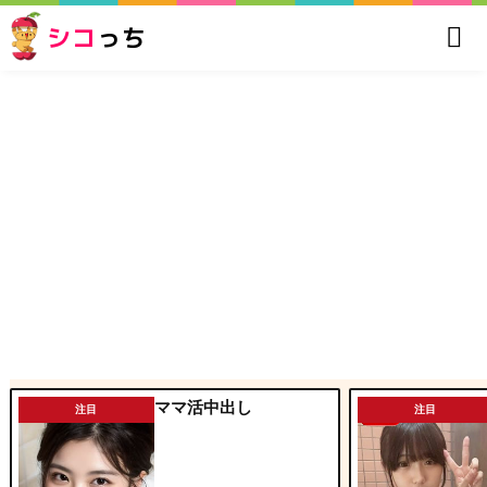
シコ
っち
ママ活中出し
注目
注目