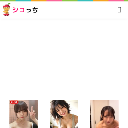
シコ
っち