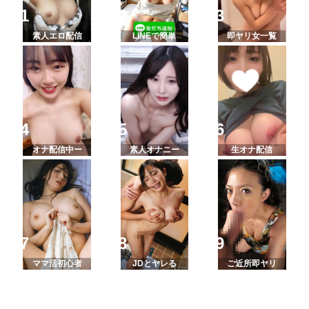
素人エロ配信
LINEで簡単
即ヤリ女一覧
オナ配信中ー
素人オナニー
生オナ配信
ママ活初心者
JDとヤレる
ご近所即ヤリ