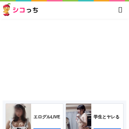
シコ
っち
エログルLIVE
学生とヤレる