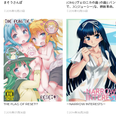
まそうさんぽ
(C86) [ヴェロニカの歯 (の歯)] バ
で、JC(ジューシー)な、姉妹革命。 
ス)
2015年10月23日
2015年10月04日
THE FLAG OF RESET!?
－NARROW INTERESTS－
2015年07月06日
2014年06月28日