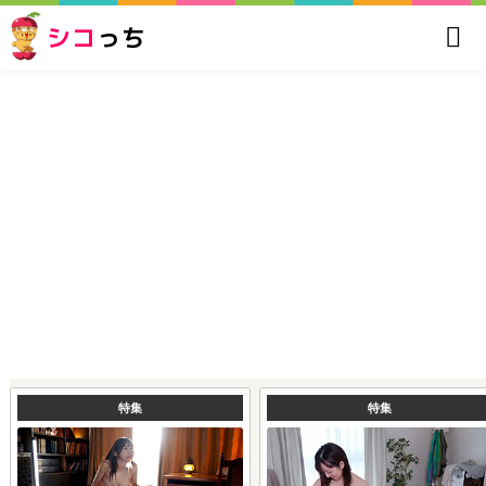
シコ
っち
特集
特集