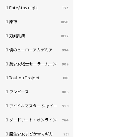
Fate/stay night
1173
原神
1050
刀剣乱舞
1022
僕のヒーローアカデミア
994
美少女戦士セーラームーン
909
Touhou Project
810
ワンピース
806
アイドルマスター シャイニーカラーズ
798
ソードアート・オンライン
764
魔法少女まどか☆マギカ
731