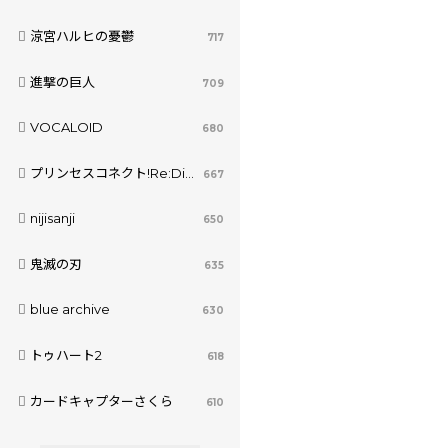
涼宮ハルヒの憂鬱
717
進撃の巨人
709
VOCALOID
680
プリンセスコネクト!Re:Dive
667
nijisanji
650
鬼滅の刃
635
blue archive
630
トゥハート2
618
カードキャプターさくら
610