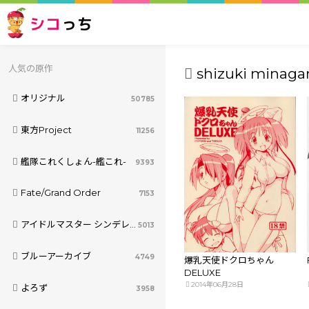
シコ
っち
人気の原作
shizuki minagam
オリジナル
50785
東方Project
11256
艦隊これくしょん-艦これ-
9393
Fate/Grand Order
7153
アイドルマスター シンデレラガールズ
5013
ブルーアーカイブ
4749
爆乳天使ドクロちゃん
DELUXE
2014年06月28日
よろず
3958