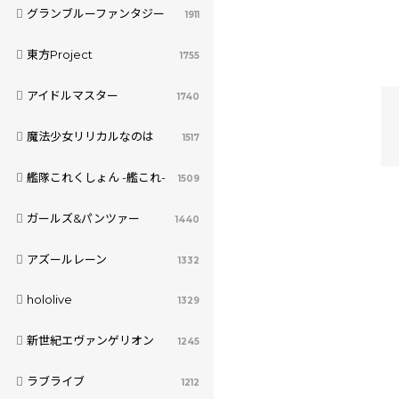
グランブルーファンタジー
1911
東方Project
1755
アイドルマスター
1740
魔法少女リリカルなのは
1517
艦隊これくしょん -艦これ-
1509
ガールズ&パンツァー
1440
アズールレーン
1332
hololive
1329
新世紀エヴァンゲリオン
1245
ラブライブ
1212