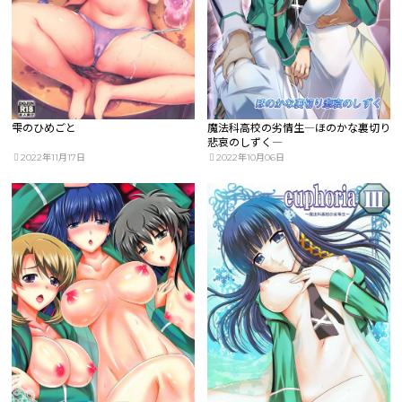
雫のひめごと
魔法科高校の劣情生―ほのかな裏切り
悲哀のしずく―
2022年11月17日
2022年10月06日