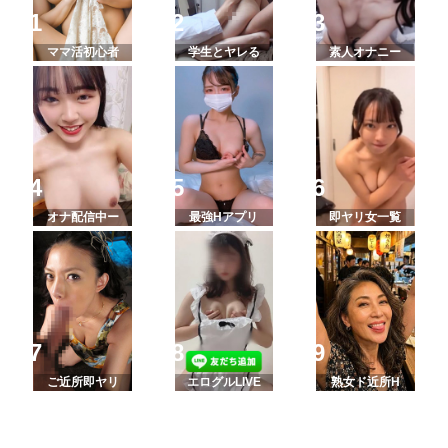
ママ活初心者
学生とヤレる
素人オナニー
オナ配信中ー
最強Hアプリ
即ヤリ女一覧
ご近所即ヤリ
エログルLIVE
熟女ド近所H