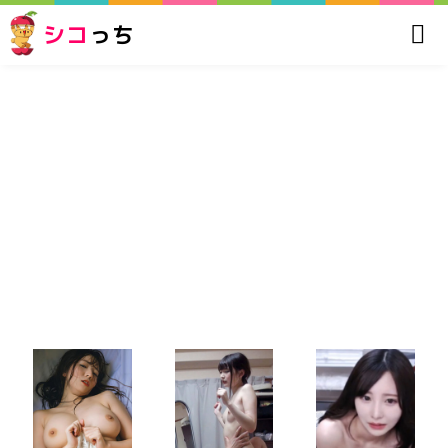
シコ
っち