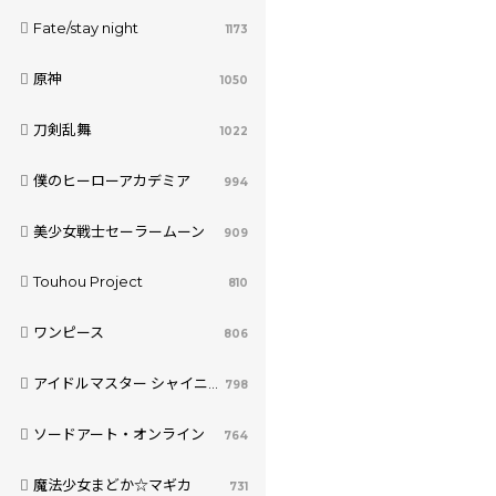
Fate/stay night
1173
原神
1050
刀剣乱舞
1022
僕のヒーローアカデミア
994
美少女戦士セーラームーン
909
Touhou Project
810
ワンピース
806
アイドルマスター シャイニーカラーズ
798
ソードアート・オンライン
764
魔法少女まどか☆マギカ
731