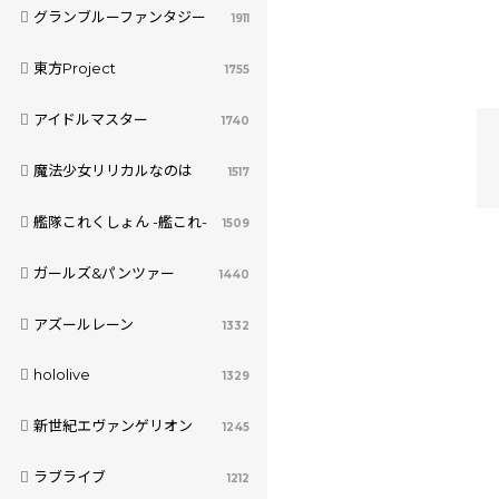
グランブルーファンタジー
1911
東方Project
1755
アイドルマスター
1740
魔法少女リリカルなのは
1517
艦隊これくしょん -艦これ-
1509
ガールズ&パンツァー
1440
アズールレーン
1332
hololive
1329
新世紀エヴァンゲリオン
1245
ラブライブ
1212