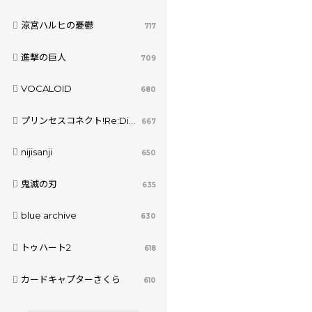
涼宮ハルヒの憂鬱
717
進撃の巨人
709
VOCALOID
680
プリンセスコネクト!Re:Dive
667
nijisanji
650
鬼滅の刃
635
blue archive
630
トゥハート2
618
カードキャプターさくら
610