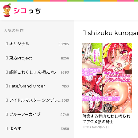
シコ
っち
人気の原作
shizuku kurogan
オリジナル
50785
東方Project
11256
艦隊これくしょん-艦これ-
9393
Fate/Grand Order
7153
アイドルマスター シンデレラガールズ
5013
ブルーアーカイブ
4749
落第する程肉たわし擦られ
てアクメ顔の騎士
2016年02月22日
よろず
3958