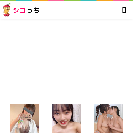
シコ
っち