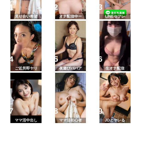
見せ合い希望
オナ配信中ー
LINEセフレ
ご近所即ヤリ
夜遊びババア
生オナ配信
ママ活中出し
ママ活初心者
JDとヤレる