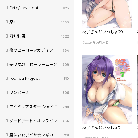
Fate/stay night
1173
原神
1050
秋子さんといっしょ29
刀剣乱舞
1022
2024年01月04日
僕のヒーローアカデミア
994
美少女戦士セーラームーン
909
Touhou Project
810
ワンピース
806
アイドルマスター シャイニーカラーズ
798
ソードアート・オンライン
764
秋子さんといっしょ7
魔法少女まどか☆マギカ
731