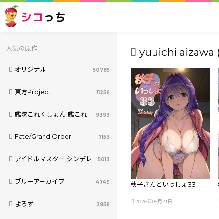
シコ
っち
人気の原作
yuuichi aizawa 
オリジナル
50785
東方Project
11256
艦隊これくしょん-艦これ-
9393
Fate/Grand Order
7153
アイドルマスター シンデレラガールズ
5013
ブルーアーカイブ
4749
秋子さんといっしょ33
2026年05月21日
よろず
3958