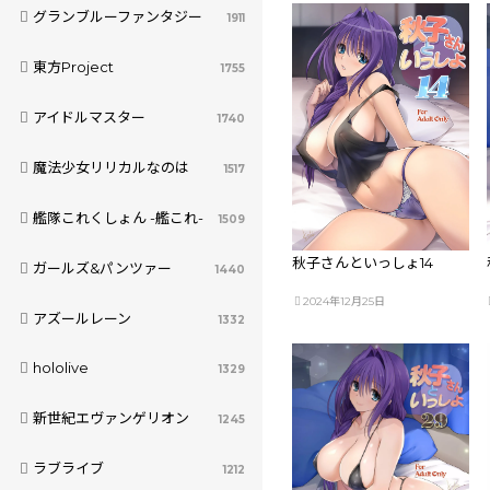
グランブルーファンタジー
1911
東方Project
1755
アイドルマスター
1740
魔法少女リリカルなのは
1517
艦隊これくしょん -艦これ-
1509
秋子さんといっしょ14
ガールズ&パンツァー
1440
2024年12月25日
アズールレーン
1332
hololive
1329
新世紀エヴァンゲリオン
1245
ラブライブ
1212