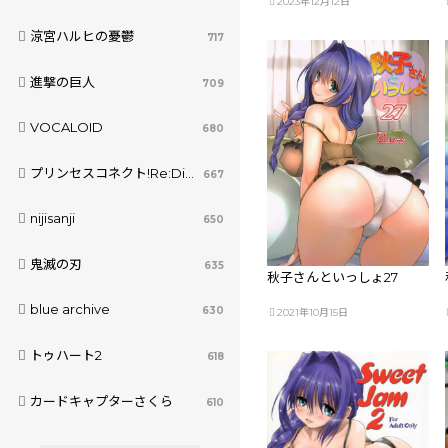
2023年12月12日
涼宮ハルヒの憂鬱
717
進撃の巨人
709
VOCALOID
680
プリンセスコネクト!Re:Dive
667
nijisanji
650
鬼滅の刃
635
秋子さんといっしょ27
blue archive
630
2021年10月15日
トゥハート2
618
カードキャプターさくら
610