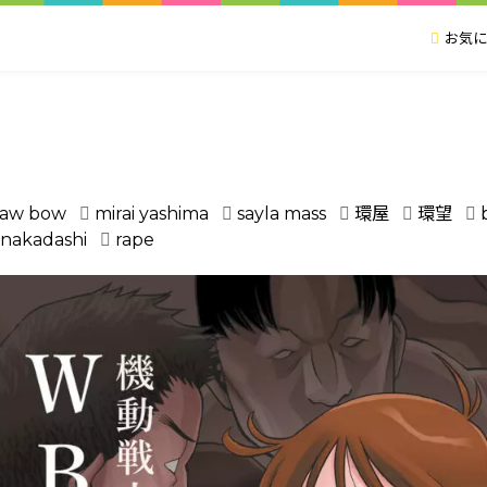
お気に
raw bow
mirai yashima
sayla mass
環屋
環望
nakadashi
rape