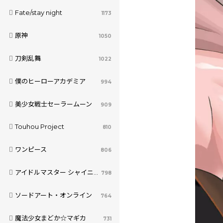
Fate/stay night
1173
原神
1050
刀剣乱舞
1022
僕のヒーローアカデミア
994
美少女戦士セーラームーン
909
Touhou Project
810
ワンピース
806
アイドルマスター シャイニーカラーズ
798
ソードアート・オンライン
764
魔法少女まどか☆マギカ
731