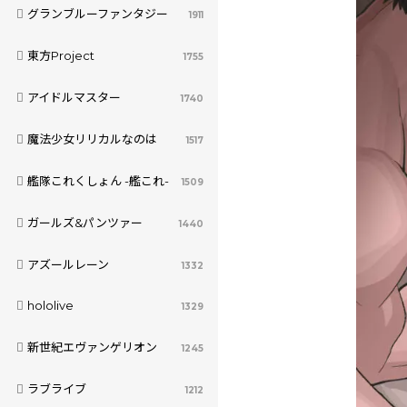
グランブルーファンタジー
1911
東方Project
1755
アイドルマスター
1740
魔法少女リリカルなのは
1517
艦隊これくしょん -艦これ-
1509
ガールズ&パンツァー
1440
アズールレーン
1332
hololive
1329
新世紀エヴァンゲリオン
1245
ラブライブ
1212