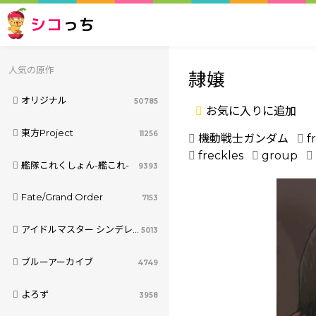
シコ
っち
人気の原作
隷嬢
オリジナル
50785
お気に入りに追加
東方Project
11256
機動戦士ガンダム
f
freckles
group
艦隊これくしょん-艦これ-
9393
Fate/Grand Order
7153
アイドルマスター シンデレラガールズ
5013
ブルーアーカイブ
4749
よろず
3958