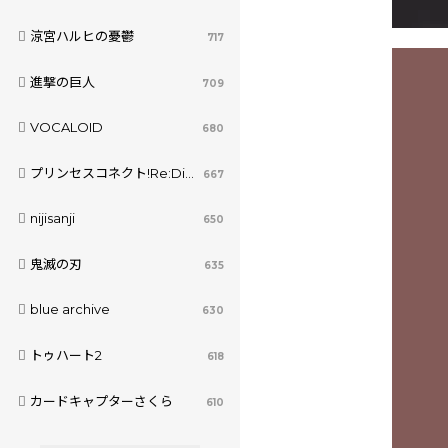
涼宮ハルヒの憂鬱
717
進撃の巨人
709
VOCALOID
680
プリンセスコネクト!Re:Dive
667
nijisanji
650
鬼滅の刃
635
blue archive
630
トゥハート2
618
カードキャプターさくら
610