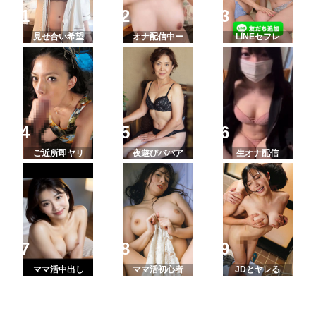
見せ合い希望
オナ配信中ー
LINEセフレ
ご近所即ヤリ
夜遊びババア
生オナ配信
ママ活中出し
ママ活初心者
JDとヤレる