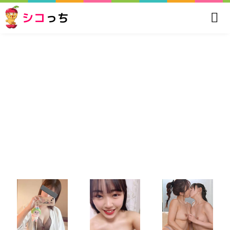
シコ
っち