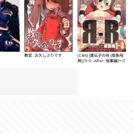
教官…お久しぶりです
(C86) [遺伝子の舟 (南条飛
鳥)] R-R -After- 総集編1～3
(超速変形ジャイロゼッタ
ー)