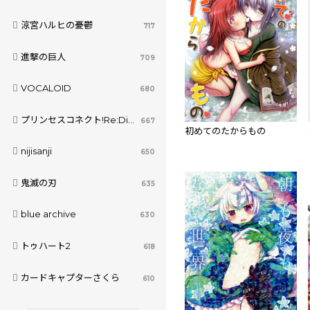
涼宮ハルヒの憂鬱
717
進撃の巨人
709
VOCALOID
680
プリンセスコネクト!Re:Dive
667
初めてのたからもの
nijisanji
650
鬼滅の刃
635
blue archive
630
トゥハート2
618
カードキャプターさくら
610