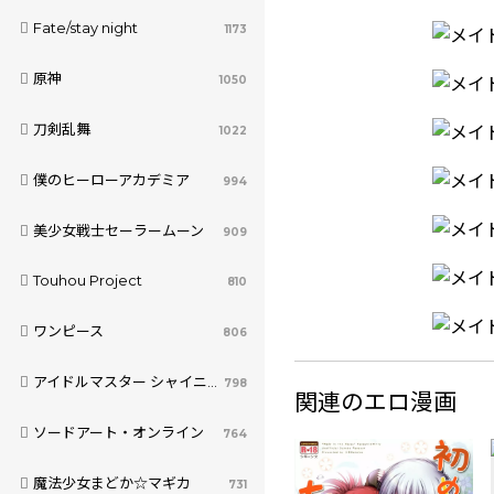
Fate/stay night
1173
原神
1050
刀剣乱舞
1022
僕のヒーローアカデミア
994
美少女戦士セーラームーン
909
Touhou Project
810
ワンピース
806
アイドルマスター シャイニーカラーズ
798
関連のエロ漫画
ソードアート・オンライン
764
魔法少女まどか☆マギカ
731