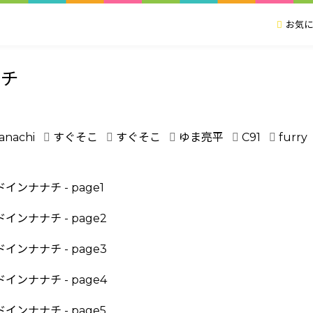
お気に
ナチ
anachi
すぐそこ
すぐそこ
ゆま亮平
C91
furry