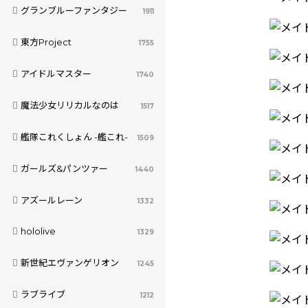
グランブルーファンタジー
1911
東方Project
1755
アイドルマスター
1740
魔法少女リリカルなのは
1517
艦隊これくしょん -艦これ-
1509
ガールズ&パンツァー
1440
アズールレーン
1332
hololive
1329
新世紀エヴァンゲリオン
1245
ラブライブ
1212