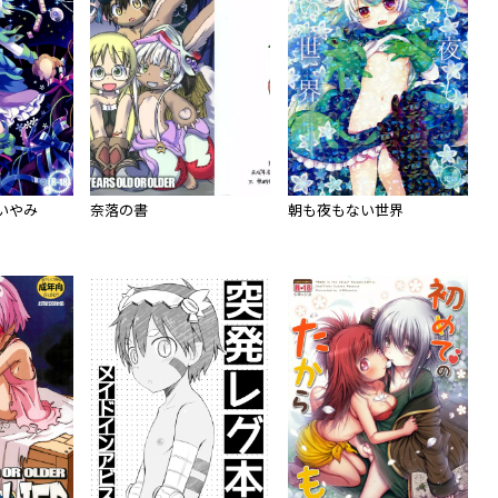
いやみ
奈落の書
朝も夜もない世界