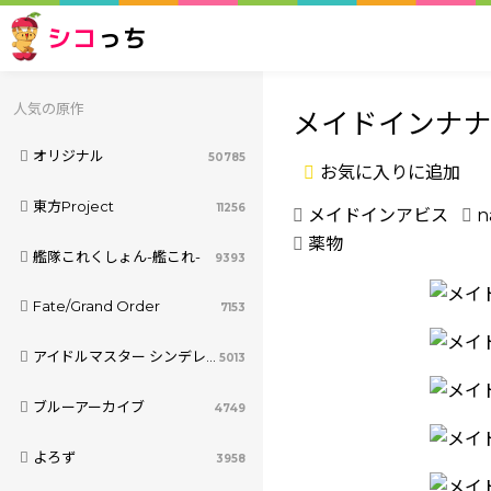
シコ
っち
人気の原作
メイドインナ
オリジナル
50785
お気に入りに追加
東方Project
11256
メイドインアビス
n
薬物
艦隊これくしょん-艦これ-
9393
Fate/Grand Order
7153
アイドルマスター シンデレラガールズ
5013
ブルーアーカイブ
4749
よろず
3958