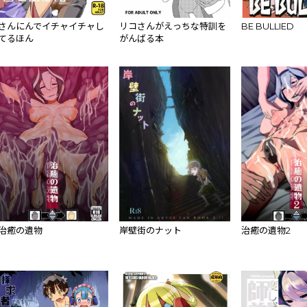
さんにんでイチャイチャし
リコさんがえっちな特訓を
BE BULLIED
てるほん
がんばる本
治癒の遺物
岸壁街のナット
治癒の遺物2