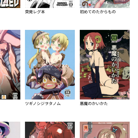
突発レグ本
初めてのたからもの
ツギノシジヲタノム
悪魔のかいかた