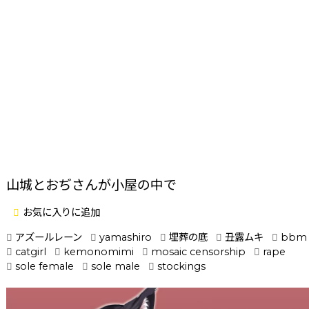
山城とおぢさんが小屋の中で
お気に入りに追加
アズールレーン
yamashiro
埋葬の底
丑露ムキ
bbm
catgirl
kemonomimi
mosaic censorship
rape
sole female
sole male
stockings