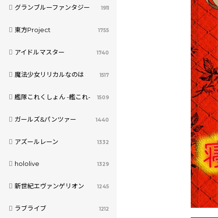
グランブルーファンタジー
1911
東方Project
1755
アイドルマスター
1740
魔法少女リリカルなのは
1517
艦隊これくしょん -艦これ-
1509
ガールズ&パンツァー
1440
アズールレーン
1332
hololive
1329
新世紀エヴァンゲリオン
1245
ラブライブ
1212