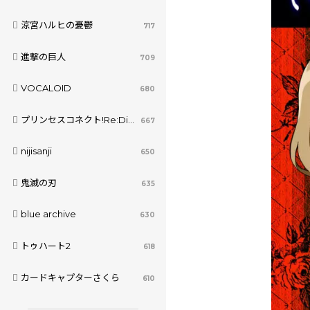
涼宮ハルヒの憂鬱
717
進撃の巨人
709
VOCALOID
680
プリンセスコネクト!Re:Dive
667
nijisanji
650
鬼滅の刃
635
blue archive
630
トゥハート2
618
カードキャプターさくら
610