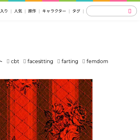
入り
人気
原作
キャラクター
タグ
ト
cbt
facesitting
farting
femdom