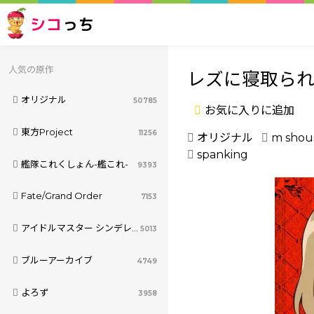
シコ
っち
人気の原作
レズに寝取ら
オリジナル
50785
お気に入りに追加
東方Project
11256
オリジナル
m shou
spanking
艦隊これくしょん-艦これ-
9393
Fate/Grand Order
7153
アイドルマスター シンデレラガールズ
5013
ブルーアーカイブ
4749
よろず
3958