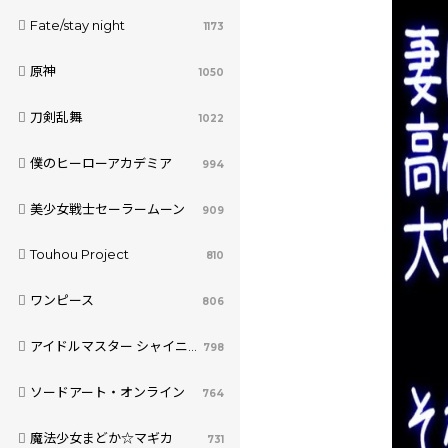
Fate/stay night
1173
原神
1050
刀剣乱舞
1022
僕のヒーローアカデミア
994
美少女戦士セーラームーン
909
Touhou Project
810
ワンピース
806
アイドルマスター シャイニーカラーズ
798
ソードアート・オンライン
764
魔法少女まどか☆マギカ
731