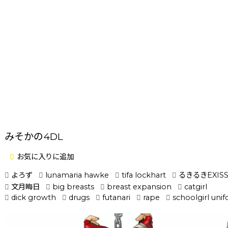
みそかの4DL
お気に入りに追加
よろず
lunamaria hawke
tifa lockhart
るきるきEXIS
文月晦日
big breasts
breast expansion
catgirl
dick growth
drugs
futanari
rape
schoolgirl uni