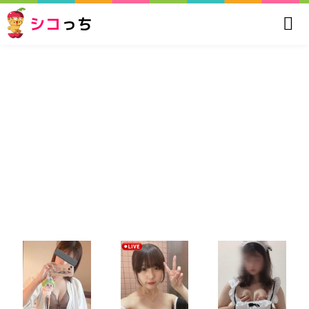
シコ
っち