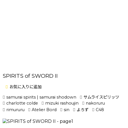
SPIRITS of SWORD II
お気に入りに追加
samurai spirits | samurai shodown
サムライスピリッツ
charlotte colde
mizuki rashoujin
nakoruru
rimururu
Atelier Bord
sin
よろず
C48