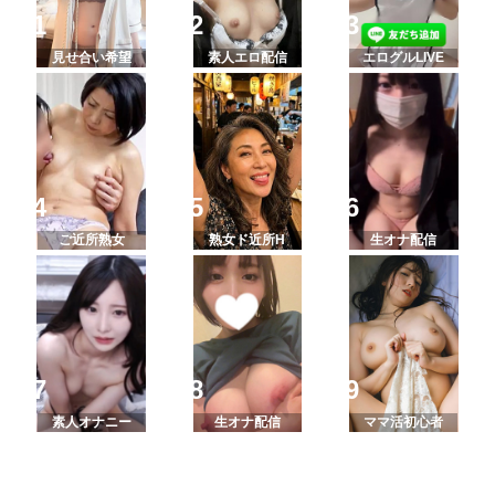
見せ合い希望
素人エロ配信
エログルLIVE
ご近所熟女
熟女ド近所H
生オナ配信
素人オナニー
生オナ配信
ママ活初心者