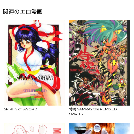
関連のエロ漫画
SPIRITS of SWORD
侍魂 SAMRAY the REMIXED
SPIRITS