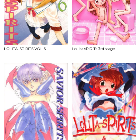
LOLITA-SPIRITS VOL.6
LoLita sPiRiTs 3rd stage