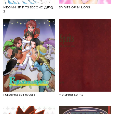
MEGAMI SPIRITS SECOND 女神魂
SPIRITS OF SAILORS!
2
Fujishima Spirits vol.6
Matching Spirits