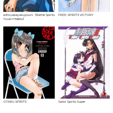
sotto,sasayakuyouni（Battle Spirits
FREE-SPIRITS VICTORY
Yuuki×Hideto）
OTAKU SPIRITS
Sailor Spirits Super