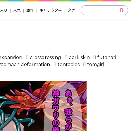
入り
人気
原作
キャラクター
タグ
expansion
crossdressing
dark skin
futanari
stomach deformation
tentacles
tomgirl