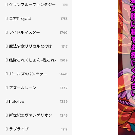
グランブルーファンタジー
1911
東方Project
1755
アイドルマスター
1740
魔法少女リリカルなのは
1517
艦隊これくしょん -艦これ-
1509
ガールズ&パンツァー
1440
アズールレーン
1332
hololive
1329
新世紀エヴァンゲリオン
1245
ラブライブ
1212