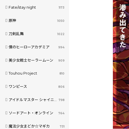
Fate/stay night
1173
原神
1050
刀剣乱舞
1022
僕のヒーローアカデミア
994
美少女戦士セーラームーン
909
Touhou Project
810
ワンピース
806
アイドルマスター シャイニーカラーズ
798
ソードアート・オンライン
764
魔法少女まどか☆マギカ
731