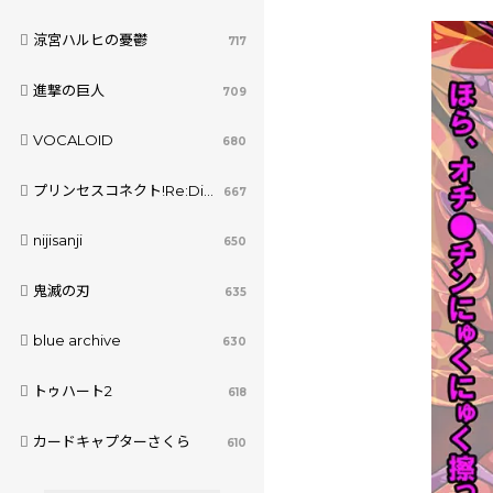
涼宮ハルヒの憂鬱
717
進撃の巨人
709
VOCALOID
680
プリンセスコネクト!Re:Dive
667
nijisanji
650
鬼滅の刃
635
blue archive
630
トゥハート2
618
カードキャプターさくら
610