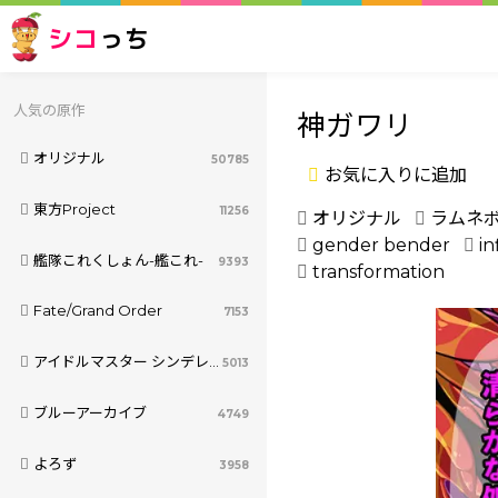
シコ
っち
人気の原作
神ガワリ
オリジナル
50785
お気に入りに追加
東方Project
11256
オリジナル
ラムネ
gender bender
in
艦隊これくしょん-艦これ-
9393
transformation
Fate/Grand Order
7153
アイドルマスター シンデレラガールズ
5013
ブルーアーカイブ
4749
よろず
3958