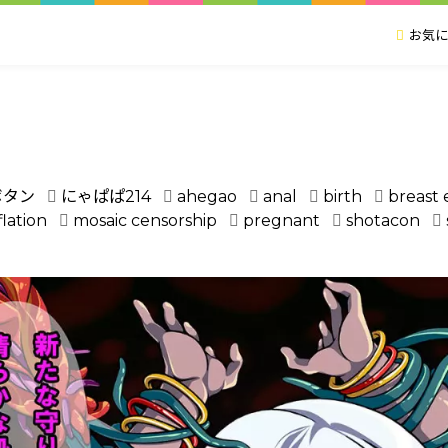
お気に
ボタン
にゃぱぱ214
ahegao
anal
birth
breast 
flation
mosaic censorship
pregnant
shotacon