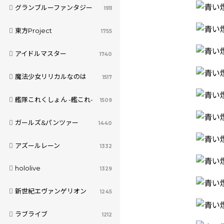
グランブルーファンタジー
1911
東方Project
1755
アイドルマスター
1740
魔法少女リリカルなのは
1517
艦隊これくしょん -艦これ-
1509
ガールズ&パンツァー
1440
アズールレーン
1332
hololive
1329
新世紀エヴァンゲリオン
1245
ラブライブ
1212