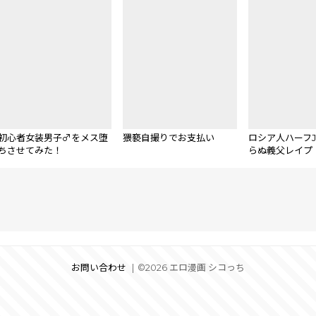
初心者女装男子♂をメス堕
猥褻自撮りでお支払い
ロシア人ハーフJ
ちさせてみた！
らぬ義父レイプ
お問い合わせ
©2026 エロ漫画 シコっち