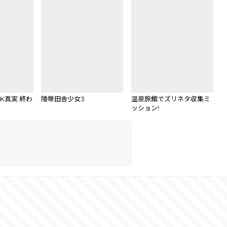
K真実 終わ
陵辱田舎少女3
温泉旅館でズリネタ収集ミ
ッション!