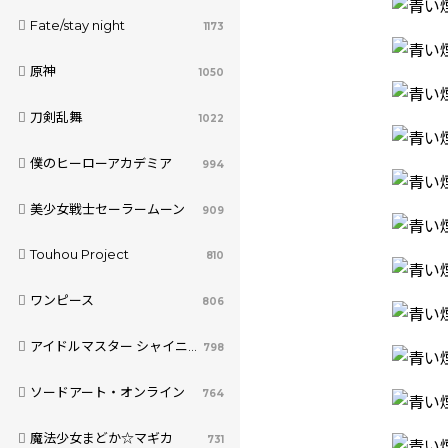
Fate/stay night
1173
原神
1050
刀剣乱舞
1022
僕のヒーローアカデミア
994
美少女戦士セーラームーン
909
Touhou Project
810
ワンピース
806
アイドルマスター シャイニーカラーズ
798
ソードアート・オンライン
764
魔法少女まどか☆マギカ
731