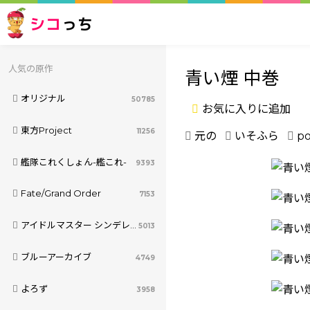
シコ
っち
人気の原作
青い煙 中巻
オリジナル
50785
お気に入りに追加
東方Project
11256
元の
いそふら
po
艦隊これくしょん-艦これ-
9393
Fate/Grand Order
7153
アイドルマスター シンデレラガールズ
5013
ブルーアーカイブ
4749
よろず
3958