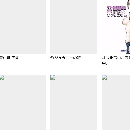
青い煙 下巻
俺がヲタサーの姫
オレ出張中、妻
中。