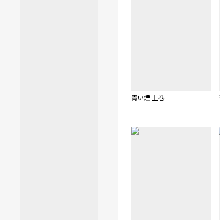
青い煙 上巻