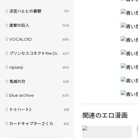
涼宮ハルヒの憂鬱
717
進撃の巨人
709
VOCALOID
680
プリンセスコネクト!Re:Dive
667
nijisanji
650
鬼滅の刃
635
blue archive
630
トゥハート2
618
関連のエロ漫画
カードキャプターさくら
610