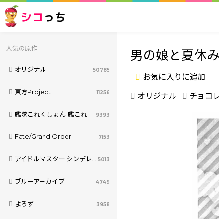
シコ
っち
人気の原作
男の娘と夏休み
オリジナル
50785
お気に入りに追加
東方Project
11256
オリジナル
チョコ
艦隊これくしょん-艦これ-
9393
Fate/Grand Order
7153
アイドルマスター シンデレラガールズ
5013
ブルーアーカイブ
4749
よろず
3958