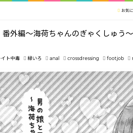
お気に
 番外編～海荷ちゃんのぎゃくしゅう
レイト中毒
緑いろ
anal
crossdressing
footjob