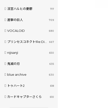
涼宮ハルヒの憂鬱
717
進撃の巨人
709
VOCALOID
680
プリンセスコネクト!Re:Dive
667
nijisanji
650
鬼滅の刃
635
blue archive
630
トゥハート2
618
カードキャプターさくら
610