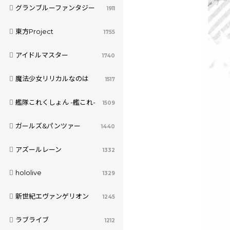
グランブルーファンタジー
1911
東方Project
1755
アイドルマスター
1740
魔法少女リリカルなのは
1517
艦隊これくしょん -艦これ-
1509
ガールズ&パンツァー
1440
アズールレーン
1332
hololive
1329
新世紀エヴァンゲリオン
1245
ラブライブ
1212