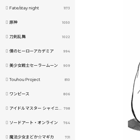
Fate/stay night
1173
原神
1050
刀剣乱舞
1022
僕のヒーローアカデミア
994
美少女戦士セーラームーン
909
Touhou Project
810
ワンピース
806
アイドルマスター シャイニーカラーズ
798
ソードアート・オンライン
764
魔法少女まどか☆マギカ
731