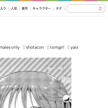
入り
人気
原作
キャラクター
タグ
～
males only
shotacon
tomgirl
yaoi