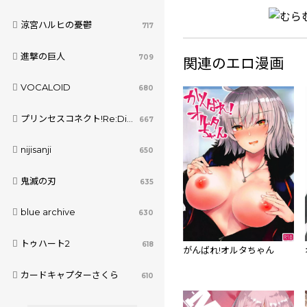
涼宮ハルヒの憂鬱
717
進撃の巨人
709
関連のエロ漫画
VOCALOID
680
プリンセスコネクト!Re:Dive
667
nijisanji
650
鬼滅の刃
635
blue archive
630
トゥハート2
618
がんばれ!オルタちゃん
カードキャプターさくら
610