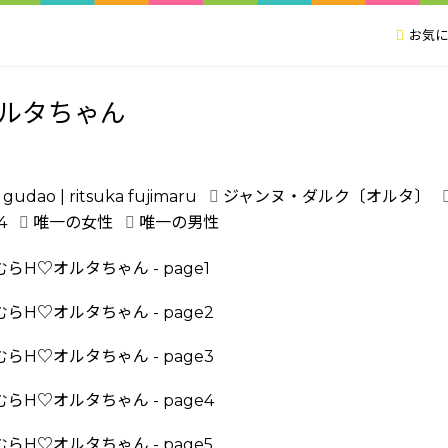
お気に
ルタちゃん
gudao | ritsuka fujimaru
ジャンヌ・ダルク〔オルタ〕
4
唯一の女性
唯一の男性