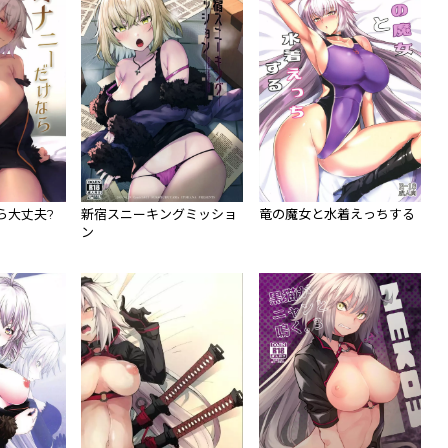
ら大丈夫?
新宿スニーキングミッショ
竜の魔女と水着えっちする
ン