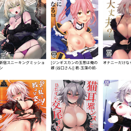
新宿スニーキングミッショ
[ジンギスカンの玉葱は俺の
オナニーだけな
ン
嫁 (谷口さん)] 君-玉藻の前-
になる 1.5 (Fate/Grand
Order) [DL版]