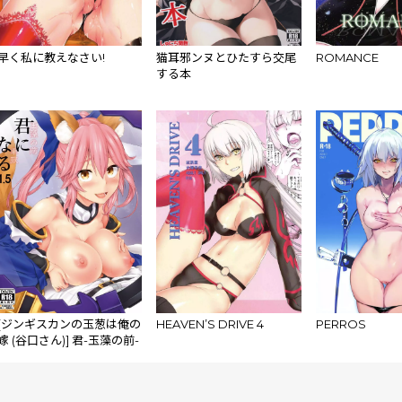
早く私に教えなさい!
猫耳邪ンヌとひたすら交尾
ROMANCE
する本
[ジンギスカンの玉葱は俺の
HEAVEN’S DRIVE 4
PERROS
嫁 (谷口さん)] 君-玉藻の前-
になる 1.5 (Fate/Grand
Order) [DL版]