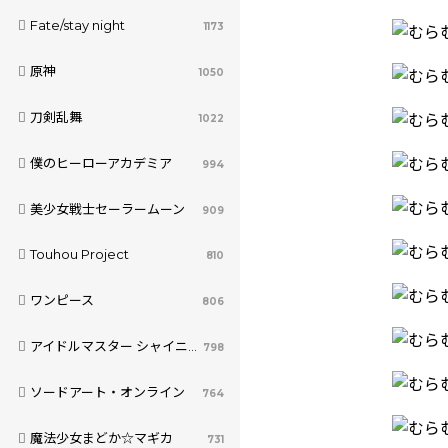
Fate/stay night
1173
原神
1050
刀剣乱舞
1022
僕のヒーローアカデミア
994
美少女戦士セーラームーン
909
Touhou Project
810
ワンピース
806
アイドルマスター シャイニーカラーズ
798
ソードアート・オンライン
764
魔法少女まどか☆マギカ
731