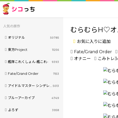
シコ
っち
人気の原作
むらむらH♡オ
オリジナル
50785
お気に入りに追加
東方Project
11256
Fate/Grand Order
オナニー
こみトレ3
艦隊これくしょん-艦これ-
9393
Fate/Grand Order
7153
アイドルマスター シンデレラガールズ
5013
ブルーアーカイブ
4749
よろず
3958