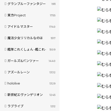
グランブルーファンタジー
1911
東方Project
1755
アイドルマスター
1740
魔法少女リリカルなのは
1517
艦隊これくしょん -艦これ-
1509
ガールズ&パンツァー
1440
アズールレーン
1332
hololive
1329
新世紀エヴァンゲリオン
1245
ラブライブ
1212