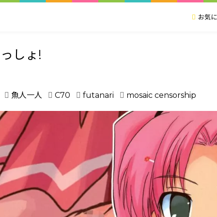
お気に
っしょ!
魚人一人
C70
futanari
mosaic censorship