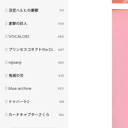
涼宮ハルヒの憂鬱
717
進撃の巨人
709
VOCALOID
680
プリンセスコネクト!Re:Dive
667
nijisanji
650
鬼滅の刃
635
blue archive
630
トゥハート2
618
カードキャプターさくら
610