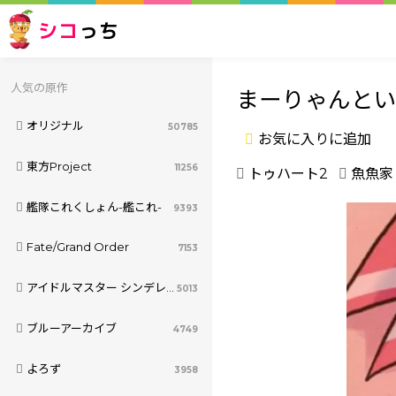
シコ
っち
人気の原作
まーりゃんとい
オリジナル
50785
お気に入りに追加
東方Project
11256
トゥハート2
魚魚家
艦隊これくしょん-艦これ-
9393
Fate/Grand Order
7153
アイドルマスター シンデレラガールズ
5013
ブルーアーカイブ
4749
よろず
3958