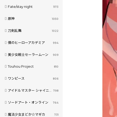
Fate/stay night
1173
原神
1050
刀剣乱舞
1022
僕のヒーローアカデミア
994
美少女戦士セーラームーン
909
Touhou Project
810
ワンピース
806
アイドルマスター シャイニーカラーズ
798
ソードアート・オンライン
764
魔法少女まどか☆マギカ
731