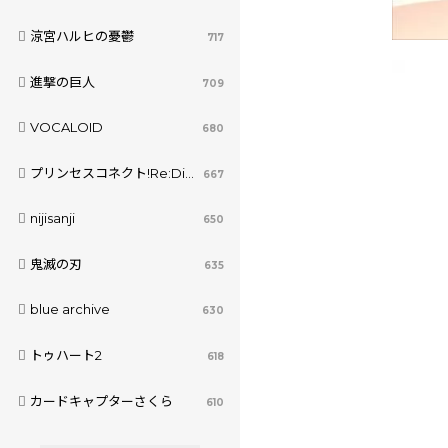
涼宮ハルヒの憂鬱
717
進撃の巨人
709
VOCALOID
680
プリンセスコネクト!Re:Dive
667
nijisanji
650
鬼滅の刃
635
blue archive
630
トゥハート2
618
カードキャプターさくら
610