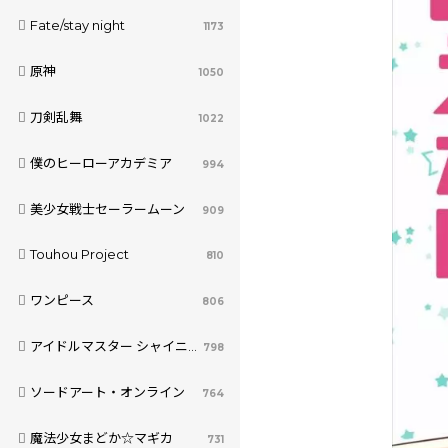
Fate/stay night
1173
原神
1050
刀剣乱舞
1022
僕のヒーローアカデミア
994
美少女戦士セーラームーン
909
Touhou Project
810
ワンピース
806
アイドルマスター シャイニーカラーズ
798
ソードアート・オンライン
764
魔法少女まどか☆マギカ
731