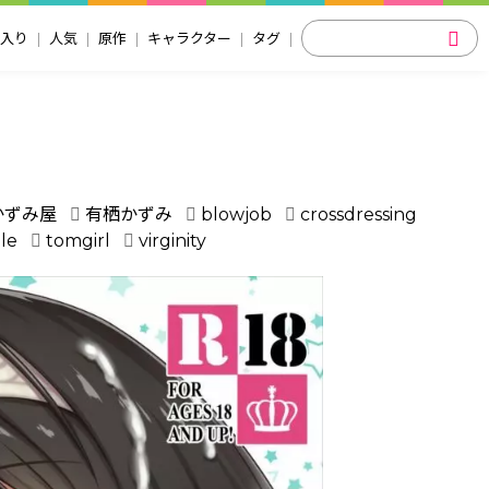
入り
人気
原作
キャラクター
タグ
かずみ屋
有栖かずみ
blowjob
crossdressing
le
tomgirl
virginity