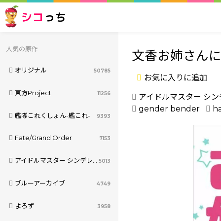
シコ
っち
人気の原作
文香お姉さん
オリジナル
50785
お気に入りに追加
東方Project
11256
アイドルマスター シ
gender bender
h
艦隊これくしょん-艦これ-
9393
Fate/Grand Order
7153
アイドルマスター シンデレラガールズ
5013
ブルーアーカイブ
4749
よろず
3958