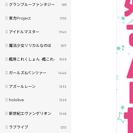
グランブルーファンタジー
1911
東方Project
1755
アイドルマスター
1740
魔法少女リリカルなのは
1517
艦隊これくしょん -艦これ-
1509
ガールズ&パンツァー
1440
アズールレーン
1332
hololive
1329
新世紀エヴァンゲリオン
1245
ラブライブ
1212