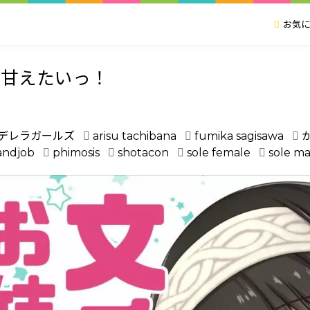
お気に
に甘えたいっ！
ンデレラガールズ
arisu tachibana
fumika sagisawa
andjob
phimosis
shotacon
sole female
sole ma