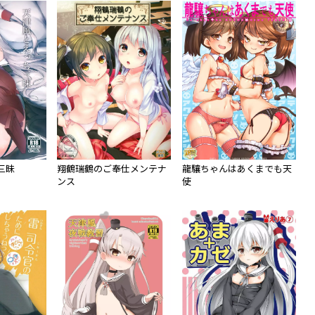
三昧
翔鶴瑞鶴のご奉仕メンテナ
龍驤ちゃんはあくまでも天
ンス
使