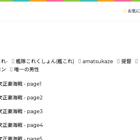
お気に
戦
れ-
艦隊これくしょん(艦これ)
amatsukaze
提督
コン
唯一の男性