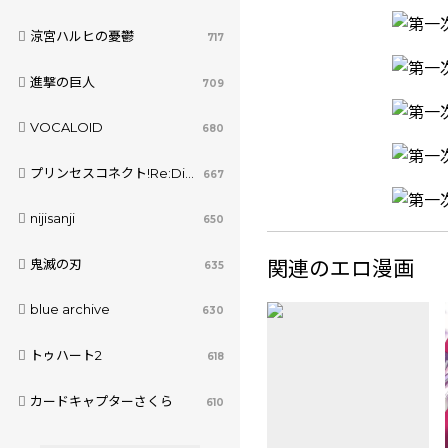
涼宮ハルヒの憂鬱
717
進撃の巨人
709
VOCALOID
680
プリンセスコネクト!Re:Dive
667
nijisanji
650
関連のエロ漫画
鬼滅の刃
635
blue archive
630
トゥハート2
618
カードキャプターさくら
610