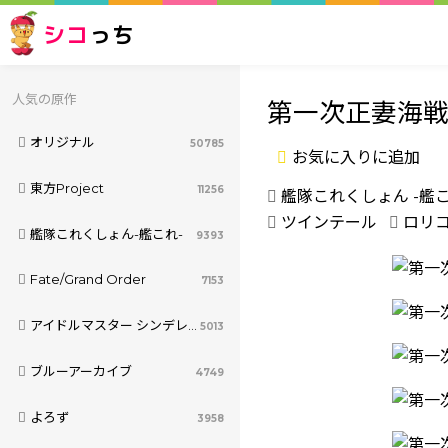
シコ
っち
人気の原作
第一次正妻海
オリジナル
50785
お気に入りに追加
東方Project
11256
艦隊これくしょん -艦こ
ツインテール
ロリ
艦隊これくしょん-艦これ-
9393
Fate/Grand Order
7153
アイドルマスター シンデレラガールズ
5013
ブルーアーカイブ
4749
よろず
3958