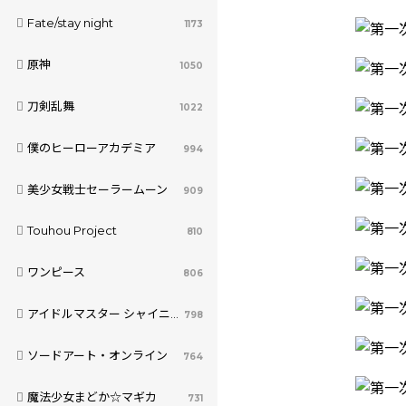
Fate/stay night
1173
原神
1050
刀剣乱舞
1022
僕のヒーローアカデミア
994
美少女戦士セーラームーン
909
Touhou Project
810
ワンピース
806
アイドルマスター シャイニーカラーズ
798
ソードアート・オンライン
764
魔法少女まどか☆マギカ
731