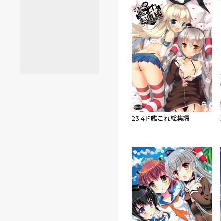
23.4ド艦これ総集編