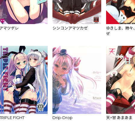
アマツデレ
シンコンアマツカゼ
ゆきしま、時々
ぜ
TRIPLE FIGHT
Drip-Drop
天×甘 あまあま