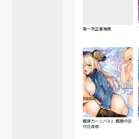
第一次正妻海戦
艦隊カーニバル2 -艦娘の近
代化改修-