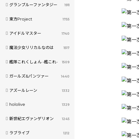
グランブルーファンタジー
1911
東方Project
1755
アイドルマスター
1740
魔法少女リリカルなのは
1517
艦隊これくしょん -艦これ-
1509
ガールズ&パンツァー
1440
アズールレーン
1332
hololive
1329
新世紀エヴァンゲリオン
1245
ラブライブ
1212