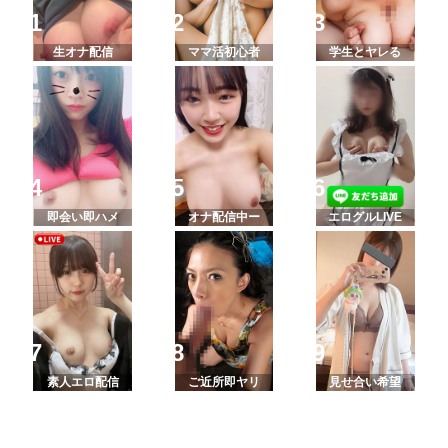
生オナ配信
ママ活初心者
学生とヤレる
即会い即ハメ
オナ配信中ー
エログルLIVE
素人エロ配信
ご近所即ヤリ
見せ合い希望