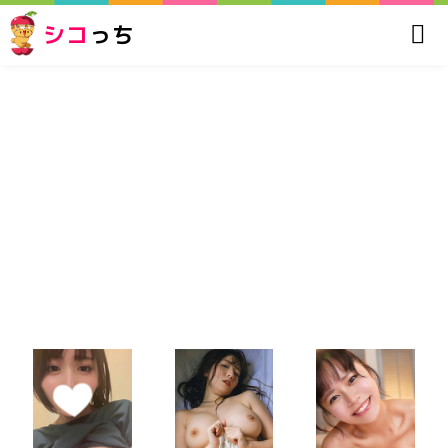
シコ
っち