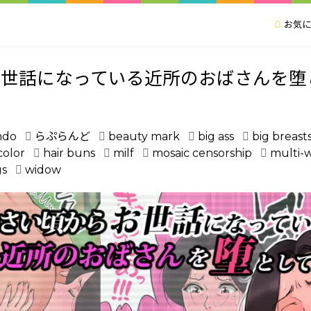
お気に
世話になっている近所のおばさんを堕
ndo
らぷらんど
beauty mark
big ass
big breast
color
hair buns
milf
mosaic censorship
multi-w
gs
widow