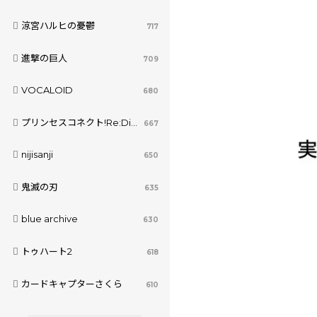
涼宮ハルヒの憂鬱
717
進撃の巨人
709
VOCALOID
680
プリンセスコネクト!Re:Dive
667
nijisanji
650
鬼滅の刃
635
blue archive
630
トゥハート2
618
カードキャプターさくら
610