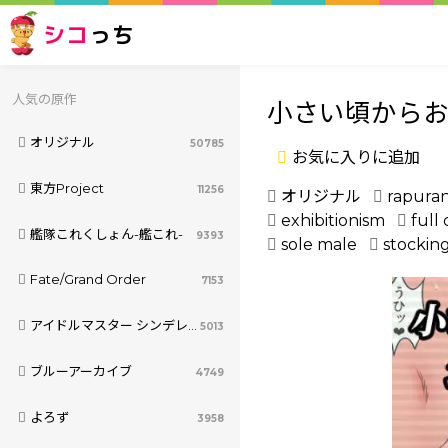
シコ
っち
人気の原作
小さい頃からお
オリジナル
50785
お気に入りに追加
東方Project
11256
オリジナル
rapura
exhibitionism
full 
艦隊これくしょん-艦これ-
9393
sole male
stockin
Fate/Grand Order
7153
アイドルマスター シンデレラガールズ
5013
ブルーアーカイブ
4749
よろず
3958