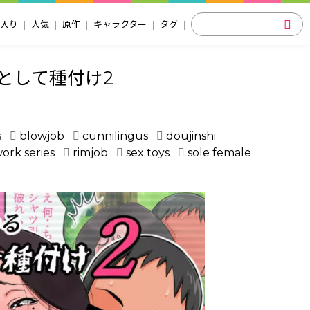
入り
人気
原作
キャラクター
タグ
として種付け2
s
blowjob
cunnilingus
doujinshi
ork series
rimjob
sex toys
sole female