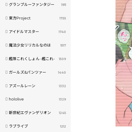
グランブルーファンタジー
1911
東方Project
1755
アイドルマスター
1740
魔法少女リリカルなのは
1517
艦隊これくしょん -艦これ-
1509
ガールズ&パンツァー
1440
アズールレーン
1332
hololive
1329
新世紀エヴァンゲリオン
1245
ラブライブ
1212