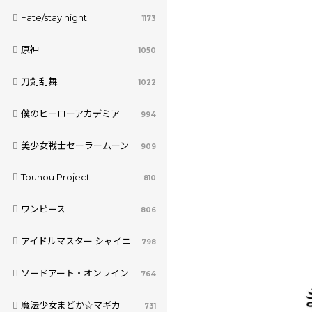
Fate/stay night
1173
原神
1050
刀剣乱舞
1022
僕のヒーローアカデミア
994
美少女戦士セーラームーン
909
Touhou Project
810
ワンピース
806
アイドルマスター シャイニーカラーズ
798
ソードアート・オンライン
764
魔法少女まどか☆マギカ
731