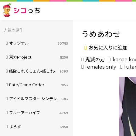
シコ
っち
人気の原作
うめあわせ
オリジナル
50785
お気に入りに追加
東方Project
11256
鬼滅の刃
kanae ko
females only
futa
艦隊これくしょん-艦これ-
9393
Fate/Grand Order
7153
アイドルマスター シンデレラガールズ
5013
ブルーアーカイブ
4749
よろず
3958