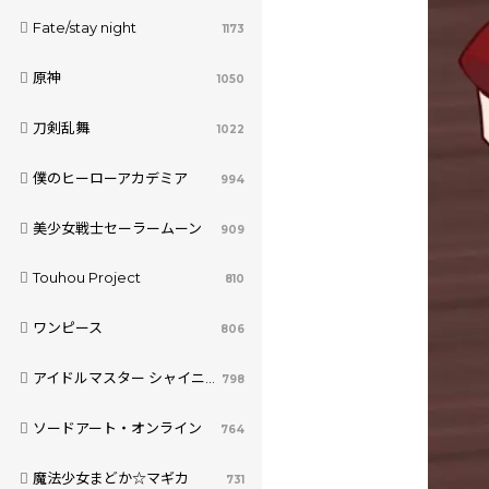
Fate/stay night
1173
原神
1050
刀剣乱舞
1022
僕のヒーローアカデミア
994
美少女戦士セーラームーン
909
Touhou Project
810
ワンピース
806
アイドルマスター シャイニーカラーズ
798
ソードアート・オンライン
764
魔法少女まどか☆マギカ
731