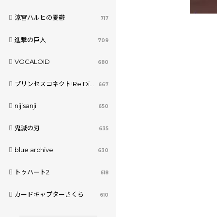
涼宮ハルヒの憂鬱
717
進撃の巨人
709
VOCALOID
680
プリンセスコネクト!Re:Dive
667
nijisanji
650
鬼滅の刃
635
blue archive
630
トゥハート2
618
カードキャプターさくら
610