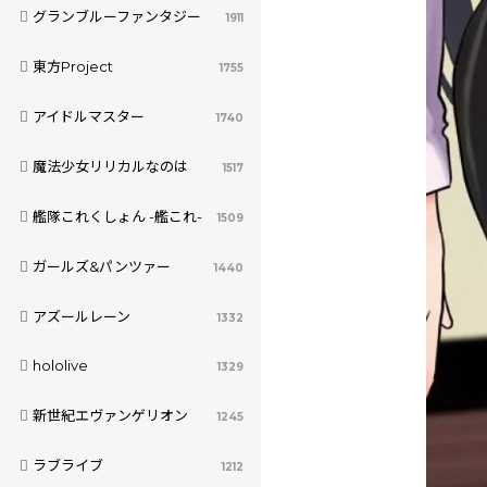
グランブルーファンタジー
1911
東方Project
1755
アイドルマスター
1740
魔法少女リリカルなのは
1517
艦隊これくしょん -艦これ-
1509
ガールズ&パンツァー
1440
アズールレーン
1332
hololive
1329
新世紀エヴァンゲリオン
1245
ラブライブ
1212