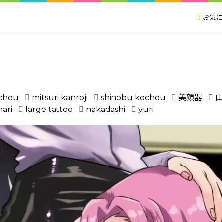
お気に
chou
mitsuri kanroji
shinobu kochou
美顔器
nari
large tattoo
nakadashi
yuri