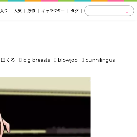
入り
人気
原作
キャラクター
タグ
山田くろ
big breasts
blowjob
cunnilingus