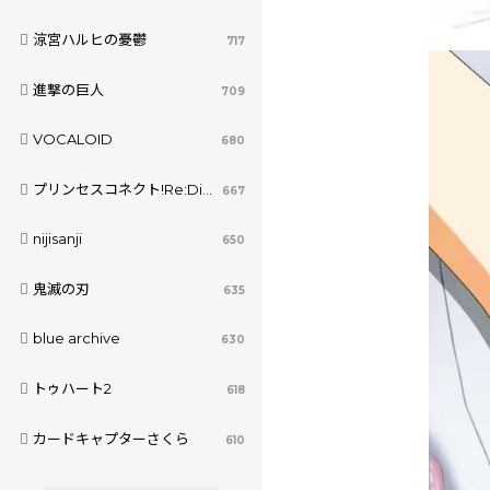
涼宮ハルヒの憂鬱
717
進撃の巨人
709
VOCALOID
680
プリンセスコネクト!Re:Dive
667
nijisanji
650
鬼滅の刃
635
blue archive
630
トゥハート2
618
カードキャプターさくら
610