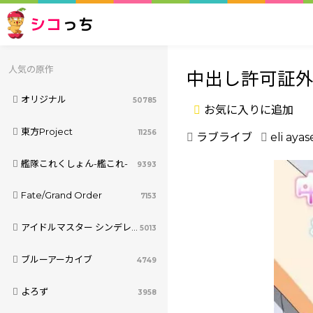
シコ
っち
人気の原作
中出し許可証外
オリジナル
50785
お気に入りに追加
東方Project
11256
ラブライブ
eli ayas
艦隊これくしょん-艦これ-
9393
Fate/Grand Order
7153
アイドルマスター シンデレラガールズ
5013
ブルーアーカイブ
4749
よろず
3958