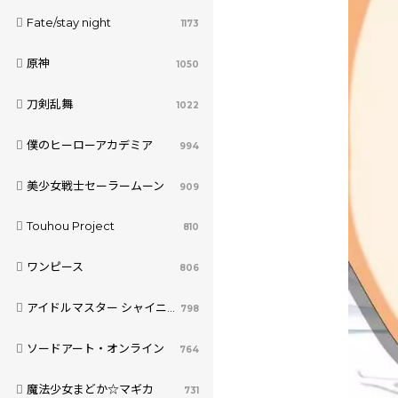
Fate/stay night
1173
原神
1050
刀剣乱舞
1022
僕のヒーローアカデミア
994
美少女戦士セーラームーン
909
Touhou Project
810
ワンピース
806
アイドルマスター シャイニーカラーズ
798
ソードアート・オンライン
764
魔法少女まどか☆マギカ
731