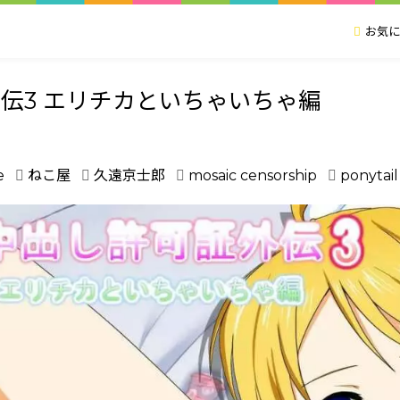
お気に
伝3 エリチカといちゃいちゃ編
e
ねこ屋
久遠京士郎
mosaic censorship
ponytail