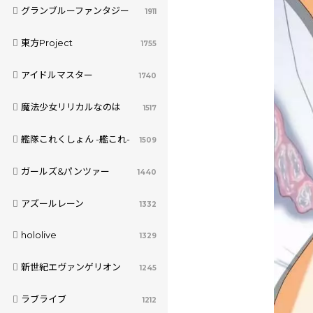
グランブルーファンタジー
1911
東方Project
1755
アイドルマスター
1740
魔法少女リリカルなのは
1517
艦隊これくしょん -艦これ-
1509
ガールズ&パンツァー
1440
アズールレーン
1332
hololive
1329
新世紀エヴァンゲリオン
1245
ラブライブ
1212