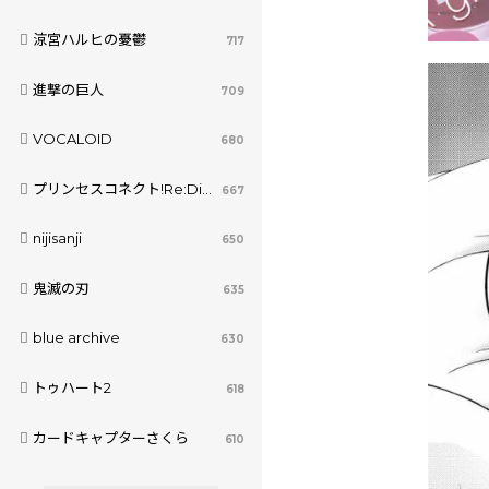
涼宮ハルヒの憂鬱
717
進撃の巨人
709
VOCALOID
680
プリンセスコネクト!Re:Dive
667
nijisanji
650
鬼滅の刃
635
blue archive
630
トゥハート2
618
カードキャプターさくら
610