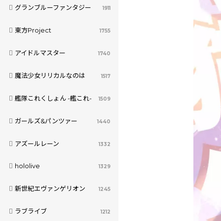
グランブルーファンタジー
1911
東方Project
1755
アイドルマスター
1740
魔法少女リリカルなのは
1517
艦隊これくしょん -艦これ-
1509
ガールズ&パンツァー
1440
アズールレーン
1332
hololive
1329
新世紀エヴァンゲリオン
1245
ラブライブ
1212