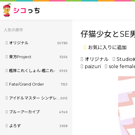
シコ
っち
人気の原作
仔猫少女とSE
オリジナル
50785
お気に入りに追加
東方Project
11256
オリジナル
Studi
paizuri
sole femal
艦隊これくしょん-艦これ-
9393
Fate/Grand Order
7153
アイドルマスター シンデレラガールズ
5013
ブルーアーカイブ
4749
よろず
3958