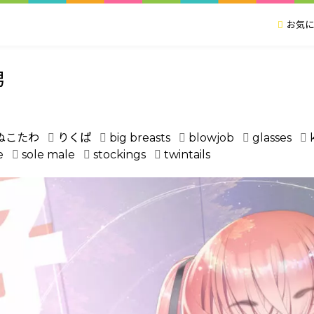
お気に
男
oぬこたわ
りくぱ
big breasts
blowjob
glasses
e
sole male
stockings
twintails