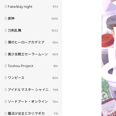
Fate/stay night
1173
原神
1050
刀剣乱舞
1022
僕のヒーローアカデミア
994
美少女戦士セーラームーン
909
Touhou Project
810
ワンピース
806
アイドルマスター シャイニーカラーズ
798
ソードアート・オンライン
764
魔法少女まどか☆マギカ
731