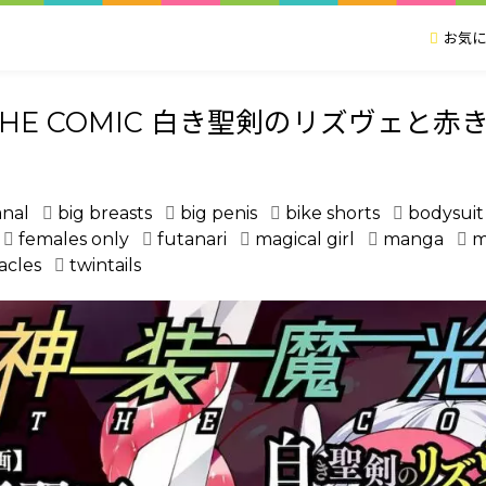
お気に
HE COMIC 白き聖剣のリズヴェと赤き閃
anal
big breasts
big penis
bike shorts
bodysuit
females only
futanari
magical girl
manga
m
acles
twintails