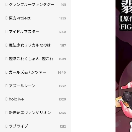
グランブルーファンタジー
1911
東方Project
1755
アイドルマスター
1740
魔法少女リリカルなのは
1517
艦隊これくしょん -艦これ-
1509
ガールズ&パンツァー
1440
アズールレーン
1332
hololive
1329
新世紀エヴァンゲリオン
1245
ラブライブ
1212