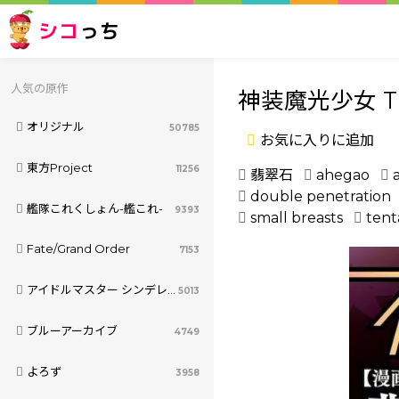
シコ
っち
人気の原作
神装魔光少女 T
オリジナル
50785
お気に入りに追加
東方Project
11256
翡翠石
ahegao
double penetration
艦隊これくしょん-艦これ-
9393
small breasts
tent
Fate/Grand Order
7153
アイドルマスター シンデレラガールズ
5013
ブルーアーカイブ
4749
よろず
3958