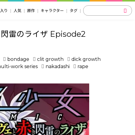
入り
人気
原作
キャラクター
タグ
雷のライザ Episode2
bondage
clit growth
dick growth
ulti-work series
nakadashi
rape