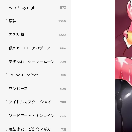
Fate/stay night
1173
原神
1050
刀剣乱舞
1022
僕のヒーローアカデミア
994
美少女戦士セーラームーン
909
Touhou Project
810
ワンピース
806
アイドルマスター シャイニーカラーズ
798
ソードアート・オンライン
764
魔法少女まどか☆マギカ
731