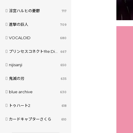
涼宮ハルヒの憂鬱
717
進撃の巨人
709
VOCALOID
680
プリンセスコネクト!Re:Dive
667
nijisanji
650
鬼滅の刃
635
blue archive
630
トゥハート2
618
カードキャプターさくら
610