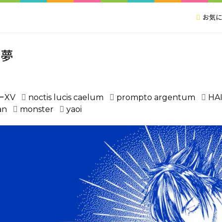
お気に
る夢
ーXV
noctis lucis caelum
prompto argentum
HA
an
monster
yaoi