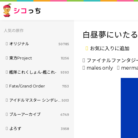
シコ
っち
人気の原作
白昼夢にいた
オリジナル
50785
お気に入りに追加
東方Project
11256
ファイナルファンタジ
males only
merm
艦隊これくしょん-艦これ-
9393
Fate/Grand Order
7153
アイドルマスター シンデレラガールズ
5013
ブルーアーカイブ
4749
よろず
3958