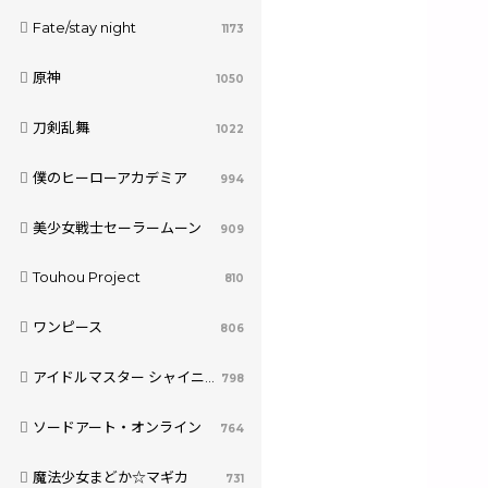
Fate/stay night
1173
原神
1050
刀剣乱舞
1022
僕のヒーローアカデミア
994
美少女戦士セーラームーン
909
Touhou Project
810
ワンピース
806
アイドルマスター シャイニーカラーズ
798
ソードアート・オンライン
764
魔法少女まどか☆マギカ
731