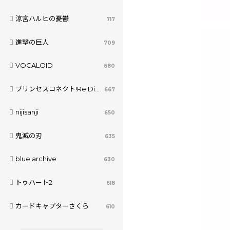
涼宮ハルヒの憂鬱
717
進撃の巨人
709
VOCALOID
680
プリンセスコネクト!Re:Dive
667
nijisanji
650
鬼滅の刃
635
blue archive
630
トゥハート2
618
カードキャプターさくら
610