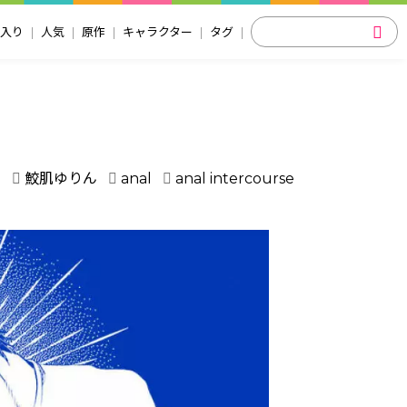
入り
人気
原作
キャラクター
タグ
I
鮫肌ゆりん
anal
anal intercourse