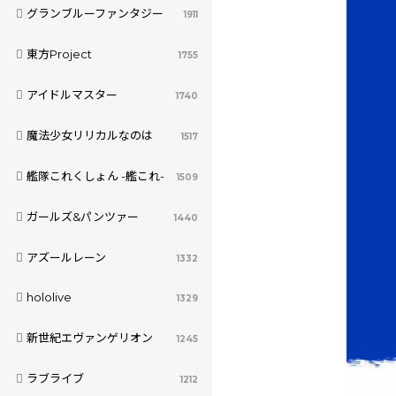
グランブルーファンタジー
1911
東方Project
1755
アイドルマスター
1740
魔法少女リリカルなのは
1517
艦隊これくしょん -艦これ-
1509
ガールズ&パンツァー
1440
アズールレーン
1332
hololive
1329
新世紀エヴァンゲリオン
1245
ラブライブ
1212