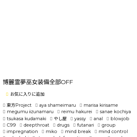
博麗霊夢巫女装備全部OFF
お気に入りに追加
東方Project
aya shameimaru
marisa kirisame
megumu iizunamaru
reimu hakurei
sanae kochiya
tsukasa kudamaki
やし屋
yassy
anal
blowjob
C99
deepthroat
drugs
futanari
group
impregnation
miko
mind break
mind control