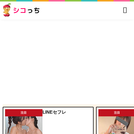
シコ
っち
LINEセフレ
注目
注目