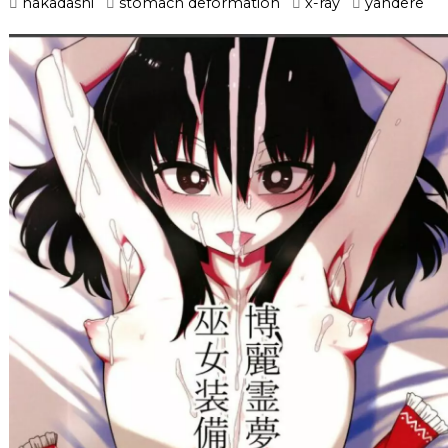
nakadashi
stomach deformation
x-ray
yandere