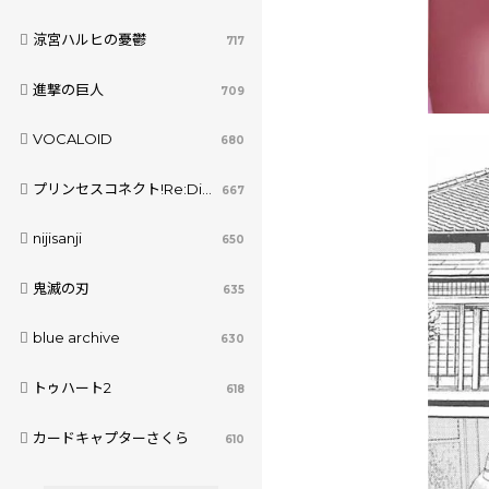
涼宮ハルヒの憂鬱
717
進撃の巨人
709
VOCALOID
680
プリンセスコネクト!Re:Dive
667
nijisanji
650
鬼滅の刃
635
blue archive
630
トゥハート2
618
カードキャプターさくら
610