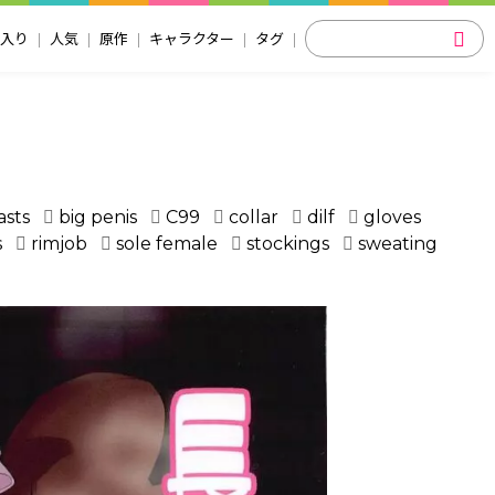
入り
人気
原作
キャラクター
タグ
asts
big penis
C99
collar
dilf
gloves
s
rimjob
sole female
stockings
sweating