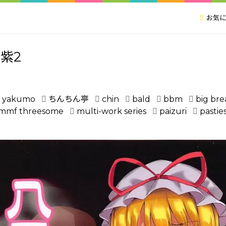
お気に
紫2
i yakumo
ちんちん亭
chin
bald
bbm
big bre
mmf threesome
multi-work series
paizuri
pastie