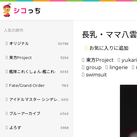
シコ
っち
人気の原作
長乳・ママ八雲
オリジナル
50785
お気に入りに追加
東方Project
11256
東方Project
yukar
group
lingerie
艦隊これくしょん-艦これ-
9393
swimsuit
Fate/Grand Order
7153
アイドルマスター シンデレラガールズ
5013
ブルーアーカイブ
4749
よろず
3958