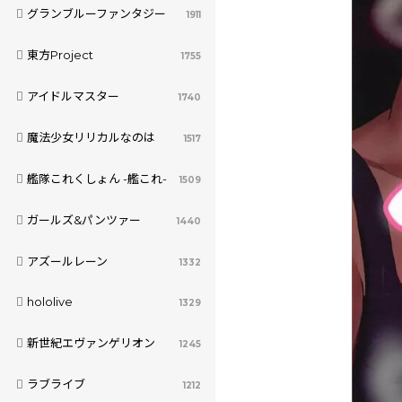
グランブルーファンタジー
1911
東方Project
1755
アイドルマスター
1740
魔法少女リリカルなのは
1517
艦隊これくしょん -艦これ-
1509
ガールズ&パンツァー
1440
アズールレーン
1332
hololive
1329
新世紀エヴァンゲリオン
1245
ラブライブ
1212