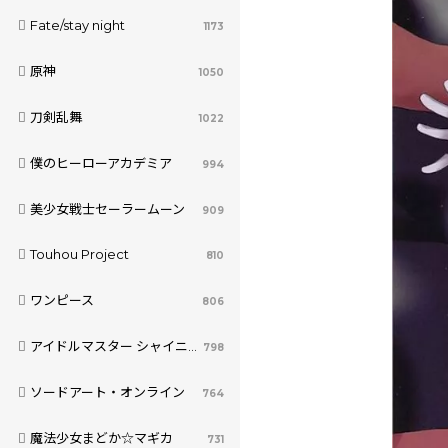
Fate/stay night
1173
原神
1050
刀剣乱舞
1022
僕のヒーローアカデミア
994
美少女戦士セーラームーン
909
Touhou Project
810
ワンピース
806
アイドルマスター シャイニーカラーズ
798
ソードアート・オンライン
764
魔法少女まどか☆マギカ
731