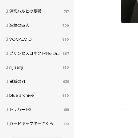
涼宮ハルヒの憂鬱
717
進撃の巨人
709
VOCALOID
680
プリンセスコネクト!Re:Dive
667
nijisanji
650
鬼滅の刃
635
blue archive
630
トゥハート2
618
カードキャプターさくら
610