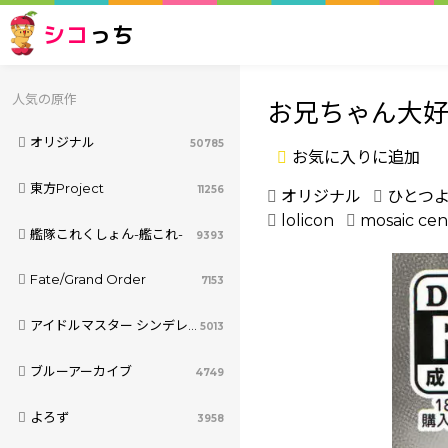
シコ
っち
人気の原作
お兄ちゃん大
オリジナル
50785
お気に入りに追加
東方Project
11256
オリジナル
ひとつ
lolicon
mosaic cen
艦隊これくしょん-艦これ-
9393
Fate/Grand Order
7153
アイドルマスター シンデレラガールズ
5013
ブルーアーカイブ
4749
よろず
3958