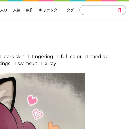
入り
人気
原作
キャラクター
タグ
dark skin
fingering
full color
handjob
kings
swimsuit
x-ray