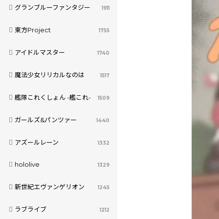
グランブルーファンタジー
1911
東方Project
1755
アイドルマスター
1740
魔法少女リリカルなのは
1517
艦隊これくしょん -艦これ-
1509
ガールズ&パンツァー
1440
アズールレーン
1332
hololive
1329
新世紀エヴァンゲリオン
1245
ラブライブ
1212