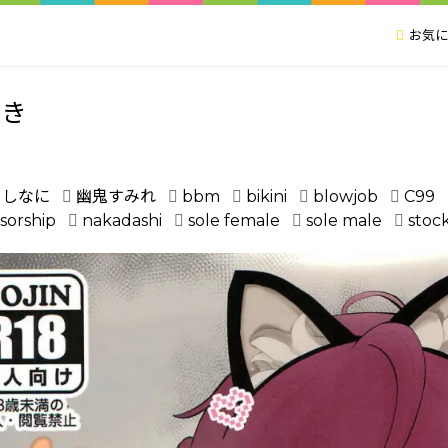
お気に
好き
よしなに
幽鬼すみれ
bbm
bikini
blowjob
C99
sorship
nakadashi
sole female
sole male
stoc