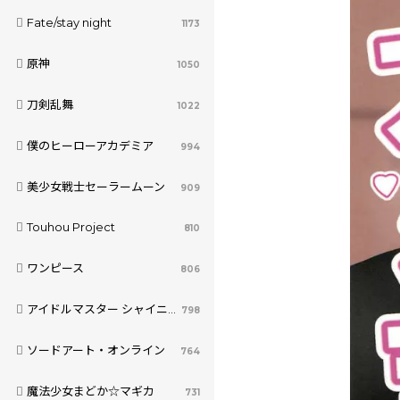
Fate/stay night
1173
原神
1050
刀剣乱舞
1022
僕のヒーローアカデミア
994
美少女戦士セーラームーン
909
Touhou Project
810
ワンピース
806
アイドルマスター シャイニーカラーズ
798
ソードアート・オンライン
764
魔法少女まどか☆マギカ
731